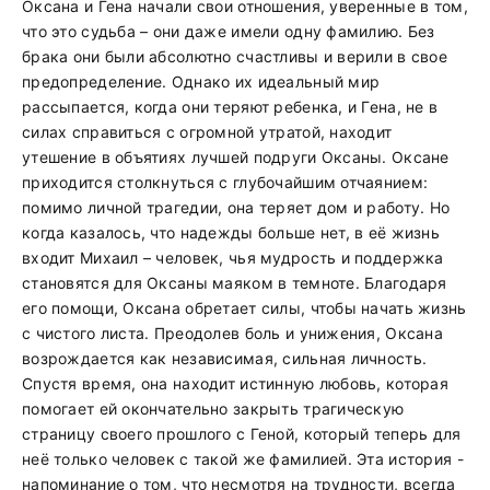
Оксана и Гена начали свои отношения, уверенные в том,
что это судьба – они даже имели одну фамилию. Без
брака они были абсолютно счастливы и верили в свое
предопределение. Однако их идеальный мир
рассыпается, когда они теряют ребенка, и Гена, не в
силах справиться с огромной утратой, находит
утешение в объятиях лучшей подруги Оксаны. Оксане
приходится столкнуться с глубочайшим отчаянием:
помимо личной трагедии, она теряет дом и работу. Но
когда казалось, что надежды больше нет, в её жизнь
входит Михаил – человек, чья мудрость и поддержка
становятся для Оксаны маяком в темноте. Благодаря
его помощи, Оксана обретает силы, чтобы начать жизнь
с чистого листа. Преодолев боль и унижения, Оксана
возрождается как независимая, сильная личность.
Спустя время, она находит истинную любовь, которая
помогает ей окончательно закрыть трагическую
страницу своего прошлого с Геной, который теперь для
неё только человек с такой же фамилией. Эта история -
напоминание о том, что несмотря на трудности, всегда