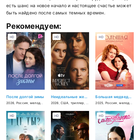
есть шанс на новое начало и настоящее счастье может
быть найдено после самых темных времен.
Рекомендуем:
HD
HD
HD
После долгой зимы
Неидеальные женщины
Большая медведица
2026
,
Россия
,
мелодрама
2026
,
США
,
триллер
,
детектив
2025
,
драма
,
Россия
,
мелодрама
HD
HD
HD