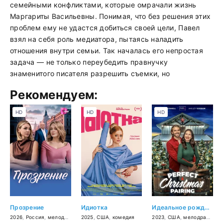
семейными конфликтами, которые омрачали жизнь
Маргариты Васильевны. Понимая, что без решения этих
проблем ему не удастся добиться своей цели, Павел
взял на себя роль медиатора, пытаясь наладить
отношения внутри семьи. Так началась его непростая
задача — не только переубедить правнучку
знаменитого писателя разрешить съемки, но
Рекомендуем:
HD
HD
HD
Прозрение
Идиотка
Идеальное рождественское сочетание
2026
,
Россия
,
мелодрама
2025
,
США
,
комедия
2023
,
США
,
мелодрама