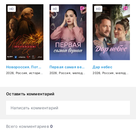
HD
HD
HD
Новороссия. Потёмкин
Первая самая верная
Дар небес
2026
,
Россия
,
история
,
драма
2026
,
биография
,
Россия
,
мелодрама
2026
,
Россия
,
мелодрама
Оставить комментарий
Написать комментарий
Всего комментариев
0