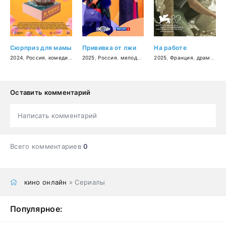
Сюрприз для мамы
Прививка от лжи
На работе
2024
,
Россия
,
комедия
,
семейный
2025
,
Россия
,
мелодрама
2025
,
Франция
,
драма
,
би
Оставить комментарий
Написать комментарий
Всего комментариев
0
кино онлайн
» Сериалы
Популярное: