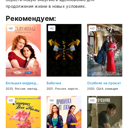
продолжения жизни в новых условиях.
Рекомендуем:
HD
HD
HD
Большая медведица
Бабочка
Особняк на прокат
2025
,
Россия
,
мелодрама
2021
,
Россия
,
короткометражка
2020
,
,
США
комедия
,
комедия
,
драма
HD
HD
HD