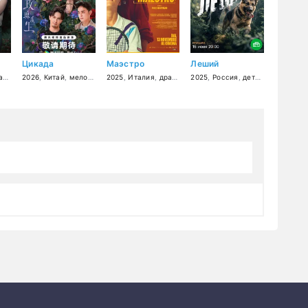
Цикада
Маэстро
Леший
ма
,
триллер
2026
,
Китай
,
мелодрама
2025
,
Италия
,
драма
,
комедия
2025
,
Россия
,
спорт
,
детектив