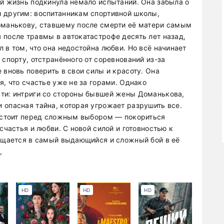
ой жизнь подкинула немало испытаний. Она забыла о
 другим: воспитанникам спортивной школы,
оманькову, ставшему после смерти её матери самым
 после травмы в автокатастрофе десять лет назад,
 в том, что она недостойна любви. Но всё начинает
 спорту, отстранённого от соревнований из-за
 вновь поверить в свои силы и красоту. Она
я, что счастье уже не за горами. Однако
сти: интриги со стороны бывшей жены Доманькова,
 опасная тайна, которая угрожает разрушить все.
я стоит перед сложным выбором — покориться
счастья и любви. С новой силой и готовностью к
ращается в самый выдающийся и сложный бой в её
,
HD
HD
HD