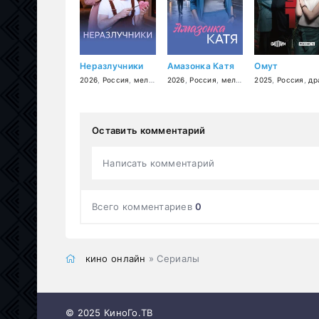
Неразлучники
Амазонка Катя
Омут
2026
,
Россия
,
мелодрама
2026
,
Россия
,
мелодрама
2025
,
Россия
,
дра
Оставить комментарий
Написать комментарий
Всего комментариев
0
кино онлайн
» Сериалы
© 2025 КиноГо.ТВ