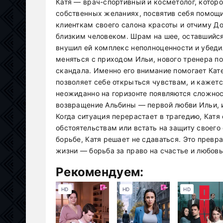
Катя — врач-спортивный и косметолог, котор
собственных желаниях, посвятив себя помощи
клиенткам своего салона красоты и отчиму Д
близким человеком. Шрам на шее, оставшийся
внушил ей комплекс неполноценности и убедил
меняться с приходом Ильи, нового тренера по
скандала. Именно его внимание помогает Кате
позволяет себе открыться чувствам, и кажетс
неожиданно на горизонте появляются сложно
возвращение Альбины — первой любви Ильи, и
Когда ситуация перерастает в трагедию, Кат
обстоятельствам или встать на защиту своего 
борьбе, Катя решает не сдаваться. Это прев
жизни — борьба за право на счастье и любовь
Рекомендуем:
HD
HD
HD