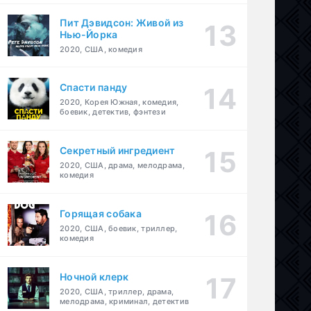
Пит Дэвидсон: Живой из
Нью-Йорка
2020, США, комедия
Спасти панду
2020, Корея Южная, комедия,
боевик, детектив, фэнтези
Секретный ингредиент
2020, США, драма, мелодрама,
комедия
Горящая собака
2020, США, боевик, триллер,
комедия
Ночной клерк
2020, США, триллер, драма,
мелодрама, криминал, детектив