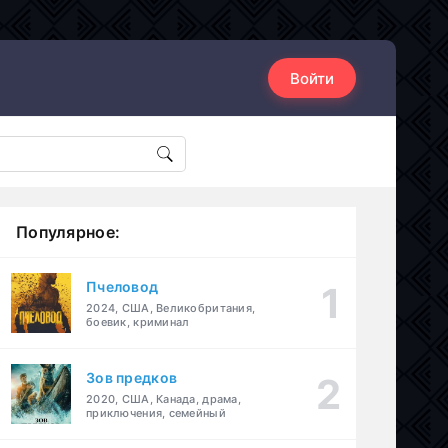
Войти
Популярное:
Пчеловод
2024, США, Великобритания,
боевик, криминал
Зов предков
2020, США, Канада, драма,
приключения, семейный