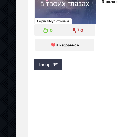
В ролях:
СериалМультфильм
0
0
В избранное
Плеер №1