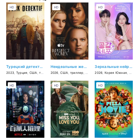
HD
HD
HD
Турецкий детектив
Неидеальные женщины
Зеркальные нейроны
2023
,
Турция
,
США
,
триллер
2026
,
драма
,
США
,
криминал
,
триллер
,
детектив
2026
,
драма
,
Корея Южная
,
мело
HD
HD
HD