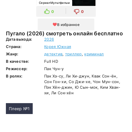
СериалМультфильм
0
0
В избранное
Пугало (2026) смотреть онлайн бесплатно
Дата выхода:
2026
Страна:
Корея Южная
Жанр:
детектив
,
триллер
,
криминал
В качестве:
Full HD
Режиссер:
Пак Чун-у
В ролях:
Пак Хэ-су, Ли Хи-джун, Квак Сон-ён,
Сон Гон-хи, Со Джи-хе, Чон Мун-сон,
Пэк Хён-джин, Ю Сын-мок, Ким Хван-
хи, Ли Сок-хён
Плеер №1