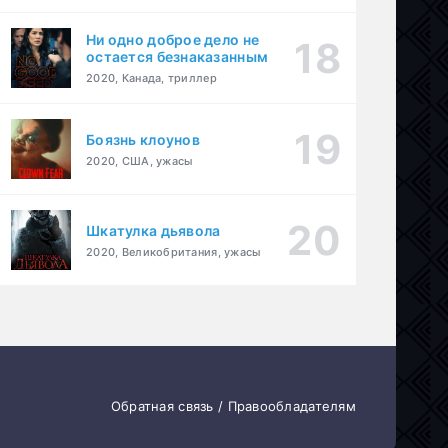
Ни одно доброе дело не
остается безнаказанным
2020, Канада, триллер
Боязнь клоунов
2020, США, ужасы
Шкатулка дьявола
2020, Великобритания, ужасы
Обратная связь / Правообладателям