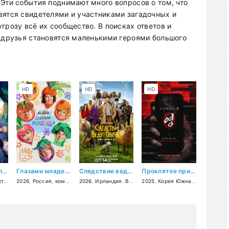
Эти события поднимают много вопросов о том, что
вятся свидетелями и участниками загадочных и
грозу всё их сообщество. В поисках ответов и
, друзья становятся маленькими героями большого
HD
HD
HD
Мистические приключения Сэм и Джейд
Глазами младенца
Следствие ведут овечки
Проклятое приложение
ив
жасы
,
приключения
2026
,
Россия
,
,
семейный
комедия
2026
,
Ирландия
,
Великобритания
2025
,
Корея Южная
,
США
,
детектив
,
ужасы
,
ком