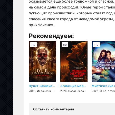
оказывается ещё более тревожной и опасной. 
на самом деле происходит. Юные герои стано
пугающих происшествий, которые ставят под у
спасения своего города от неведомой угрозы
приключения.
Рекомендуем:
HD
HD
HD
Пункт назначения. Новая кровь
Зловещие мертвецы: Пекло
2025
,
Индонезия
,
ужасы
2026
,
Новая Зеландия
,
2022
США
,
,
США
Канада
,
детект
,
у
Оставить комментарий