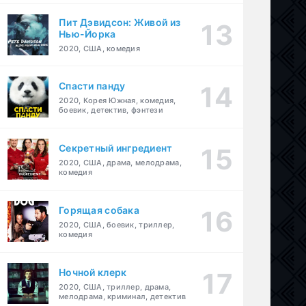
Пит Дэвидсон: Живой из
Нью-Йорка
2020, США, комедия
Спасти панду
2020, Корея Южная, комедия,
боевик, детектив, фэнтези
Секретный ингредиент
2020, США, драма, мелодрама,
комедия
Горящая собака
2020, США, боевик, триллер,
комедия
едия
,
фэнтези
Ночной клерк
2020, США, триллер, драма,
мелодрама, криминал, детектив