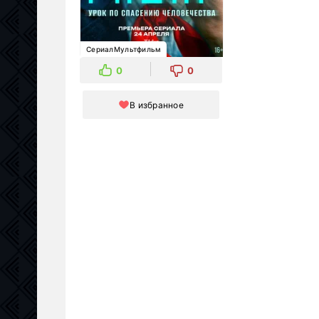
СериалМультфильм
0
0
В избранное