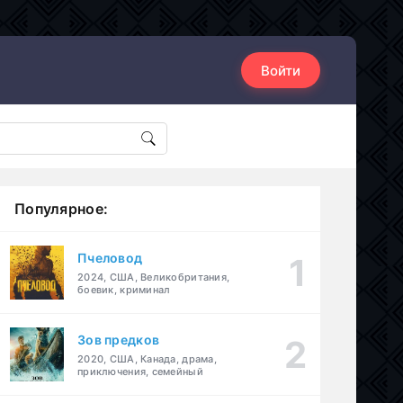
Войти
Популярное:
Пчеловод
2024, США, Великобритания,
боевик, криминал
Зов предков
2020, США, Канада, драма,
приключения, семейный