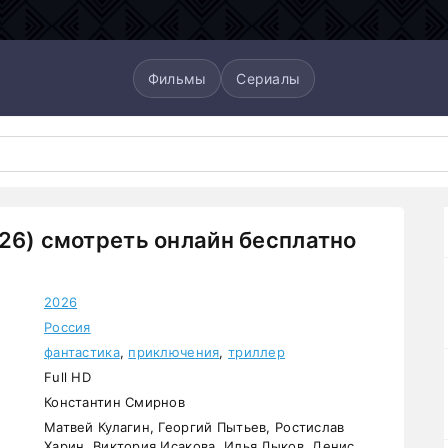
Фильмы
Сериалы
26) смотреть онлайн бесплатно
2026
Россия
фантастика
,
приключения
,
триллер
Full HD
Константин Смирнов
Матвей Кулагин, Георгий Пытьев, Ростислав
Харин, Виктория Исакова, Илья Лыков, Денис