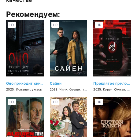
Рекомендуем:
HD
HD
HD
Оно приходит снизу
Сайен
Проклятое приложение
2025
,
Испания
,
ужасы
2023
,
Чили
,
боевик
,
триллер
2025
,
Корея Южная
,
ужас
HD
HD
HD