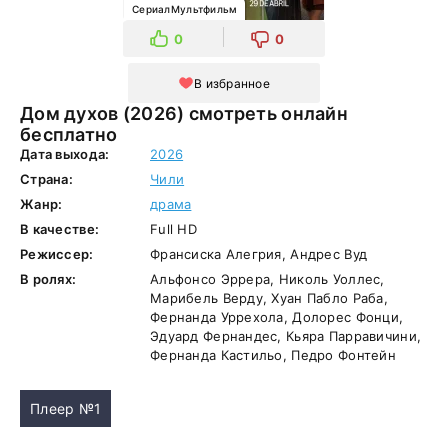
СериалМультфильм
0
0
В избранное
Дом духов (2026) смотреть онлайн
бесплатно
Дата выхода:
2026
Страна:
Чили
Жанр:
драма
В качестве:
Full HD
Режиссер:
Франсиска Алегрия, Андрес Вуд
В ролях:
Альфонсо Эррера, Николь Уоллес,
Марибель Верду, Хуан Пабло Раба,
Фернанда Уррехола, Долорес Фонци,
Эдуард Фернандес, Кьяра Парравичини,
Фернанда Кастильо, Педро Фонтейн
Плеер №1