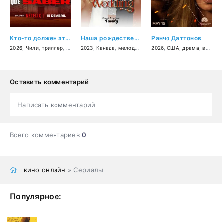
Кто-то должен это знать
Наша рождественская свадьба
Ранчо Даттонов
2026
,
Чили
,
триллер
,
драма
2023
,
криминал
,
Канада
,
мелодрама
2026
,
США
,
драма
,
вестерн
Оставить комментарий
Написать комментарий
Всего комментариев
0
кино онлайн
» Сериалы
Популярное: