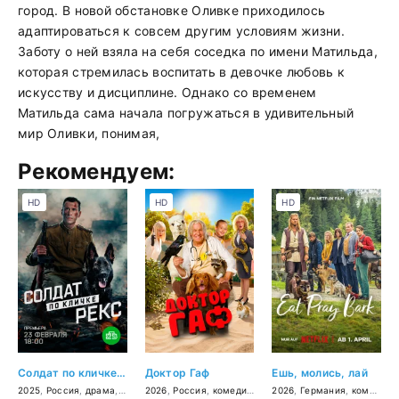
город. В новой обстановке Оливке приходилось
адаптироваться к совсем другим условиям жизни.
Заботу о ней взяла на себя соседка по имени Матильда,
которая стремилась воспитать в девочке любовь к
искусству и дисциплине. Однако со временем
Матильда сама начала погружаться в удивительный
мир Оливки, понимая,
Рекомендуем:
HD
HD
HD
Солдат по кличке Рекс
Доктор Гаф
Ешь, молись, лай
2025
,
Россия
,
драма
,
военный
2026
,
Россия
,
комедия
,
фэнтези
2026
,
,
Германия
семейный
,
комедия