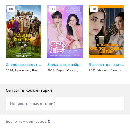
HD
HD
HD
Следствие ведут овечки
Зеркальные нейроны
Девочка, которая не хотела петь
2026
,
Ирландия
,
Великобритания
2026
,
Корея Южная
,
США
,
детектив
,
мелодрама
,
комедия
2021
,
,
,
Италия
фэнтези
фэнтези
,
биография
Оставить комментарий
Написать комментарий
Всего комментариев
0