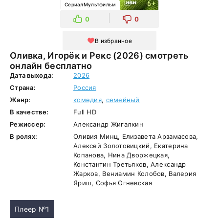
СериалМультфильм
0
0
В избранное
Оливка, Игорёк и Рекс (2026) смотреть
онлайн бесплатно
Дата выхода:
2026
Страна:
Россия
Жанр:
комедия
,
семейный
В качестве:
Full HD
Режиссер:
Александр Жигалкин
В ролях:
Оливия Минц, Елизавета Арзамасова,
Алексей Золотовицкий, Екатерина
Копанова, Нина Дворжецкая,
Константин Третьяков, Александр
Жарков, Вениамин Колобов, Валерия
Яриш, Софья Огневская
Плеер №1