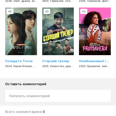
2026
,
США
,
драма
,
комедия
2023
,
Германия
,
Словения
,
2025
Франция
,
Германия
,
драма
,
фэнтези
,
HD
HD
HD
Скандал в Тэчхи
Старший тренер
Незабываемый год: Весна
2024
,
Корея Южная
,
драма
2025
,
Казахстан
,
драма
,
спорт
2023
,
криминал
,
Бразилия
,
мелодрама
Оставить комментарий
Написать комментарий
Всего комментариев
0