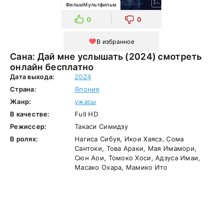
ФильмМультфильм
0
0
В избранное
Сана: Дай мне услышать (2024) смотреть
онлайн бесплатно
Дата выхода:
2024
Страна:
Япония
Жанр:
ужасы
В качестве:
Full HD
Режиссер:
Такаси Симидзу
В ролях:
Нагиса Сибуя, Икои Хаясэ, Сома
Сантоки, Това Араки, Мая Имамори,
Сюн Аои, Томоко Хоси, Адзуса Имаи,
Масако Охара, Мамико Ито