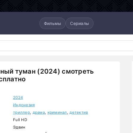
Фильмы
Сериалы
ный туман (2024) смотреть
сплатно
2024
Индонезия
триллер
,
драма
,
криминал
,
детектив
Full HD
Эдвин