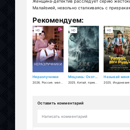
Женщина-детектив расследует серию жестоки
Малайзией, невольно сталкиваясь с призрака
Рекомендуем:
HD
HD
HD
Неразлучники
Моцзинь: Охотники за легендами
2026
,
Россия
,
мелодрама
2025
,
Китай
,
приключения
2025
,
фэнтези
,
Индонезия
Оставить комментарий
Написать комментарий