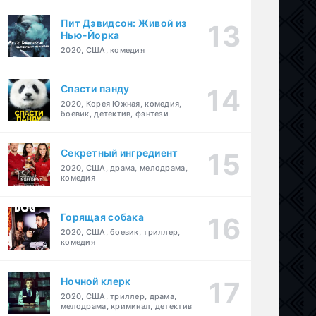
Пит Дэвидсон: Живой из
Нью-Йорка
2020, США, комедия
Спасти панду
2020, Корея Южная, комедия,
боевик, детектив, фэнтези
Секретный ингредиент
2020, США, драма, мелодрама,
комедия
Горящая собака
2020, США, боевик, триллер,
комедия
Ночной клерк
2020, США, триллер, драма,
мелодрама, криминал, детектив