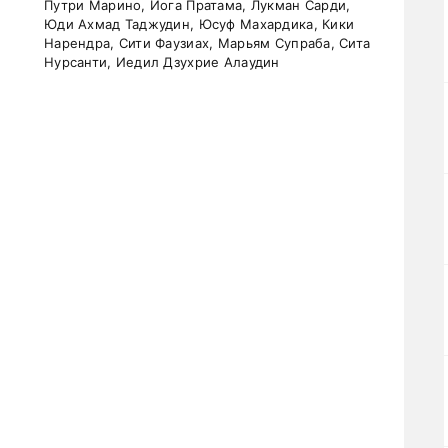
Путри Марино, Йога Пратама, Лукман Сарди,
Юди Ахмад Таджудин, Юсуф Махардика, Кики
Нарендра, Сити Фаузиах, Марьям Супраба, Сита
Нурсанти, Иедил Дзухрие Алаудин