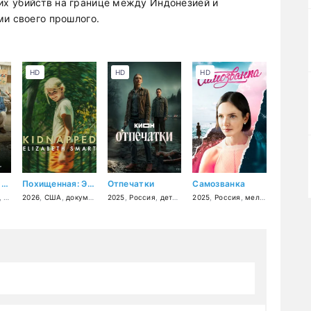
х убийств на границе между Индонезией и
ми своего прошлого.
HD
HD
HD
Называй меня папой
Похищенная: Элизабет Смарт
Отпечатки
Самозванка
,
Корея Южная
2026
,
США
,
драма
,
документальный
,
комедия
2025
,
семейный
,
,
Россия
криминал
,
детектив
2025
,
криминал
,
Россия
,
драма
,
мелодрама