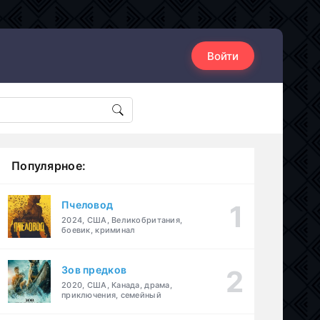
Войти
Популярное:
Пчеловод
2024, США, Великобритания,
боевик, криминал
Зов предков
2020, США, Канада, драма,
приключения, семейный