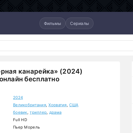
Фильмы
Сериалы
рная канарейка» (2024)
онлайн бесплатно
2024
Великобритания
,
Хорватия
,
США
боевик
,
триллер
,
драма
Full HD
Пьер Морель