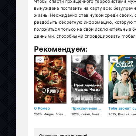
Чтобы спасти похищенного террористами муж
вынуждена поставить на карту все: безупреч
жизнь. Неожиданно став чужой среди своих, 
раздобыть секретную информацию, которую т
положиться только на свои исключительные б
данными, способными спровоцировать глобал
Рекомендуем:
HD
HD
HD
О'Ромео
Приключения Чжань Чжао
2026
,
Индия
,
боевик
,
драма
2026
,
,
Китай
мелодрама
,
боевик
,
криминал
,
фэнтези
2025
,
,
Россия
триллер
,
мелодр
Оставить комментарий