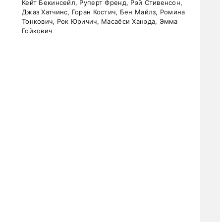
Кейт Бекинсейл, Руперт Френд, Рэй Стивенсон,
Джаз Хатчинс, Горан Костич, Бен Майлз, Ромина
Тонкович, Рок Юричич, Масаёси Ханэда, Эмма
Гойкович