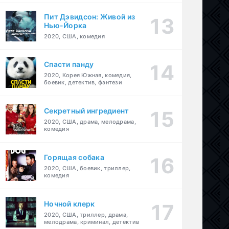
Пит Дэвидсон: Живой из
Нью-Йорка
2020, США, комедия
Спасти панду
2020, Корея Южная, комедия,
боевик, детектив, фэнтези
Секретный ингредиент
2020, США, драма, мелодрама,
комедия
Горящая собака
2020, США, боевик, триллер,
комедия
Ночной клерк
2020, США, триллер, драма,
мелодрама, криминал, детектив