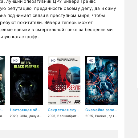
а, лучший оперативник ЦРУ Эйвери Грейвс
ную репутацию, преданность своему делу, да и саму
она поднимает связи в преступном мире, чтобы
ребуют похитители. Эйвери теперь может
оевые навыки в смертельной гонке за бесценными
ьную катастрофу.
HD
HD
HD
Тебе звонит судьба
Настоящая чёрная пантера
Секретная служба
Скамейка запасных
ама
2020
,
США
,
документальный
2026
,
,
Великобритания
короткометражка
,
2025
триллер
,
Россия
,
драма
,
детектив