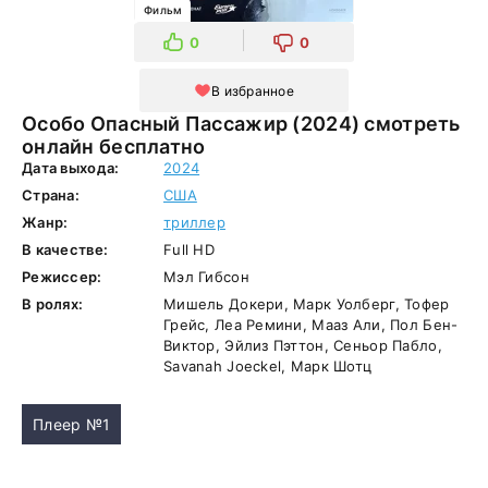
Фильм
0
0
В избранное
Особо Опасный Пассажир (2024) смотреть
онлайн бесплатно
Дата выхода:
2024
Страна:
США
Жанр:
триллер
В качестве:
Full HD
Режиссер:
Мэл Гибсон
В ролях:
Мишель Докери, Марк Уолберг, Тофер
Грейс, Леа Ремини, Мааз Али, Пол Бен-
Виктор, Эйлиз Пэттон, Сеньор Пабло,
Savanah Joeckel, Марк Шотц
Плеер №1