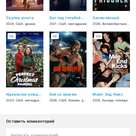
Скупка золота
Бал под голубой луной
Заключённый
2024
,
США
,
драма
2021
,
США
,
мелодрама
2026
,
Великобритания
,
бо
HD
HD
HD
Идеальное рождественское сочетание
Бой со зверем
Майл-Энд-Кикс
2023
,
США
,
мелодрама
2026
,
США
,
боевик
,
драма
,
2025
спорт
,
Канада
,
комедия
,
ме
Оставить комментарий
Написать комментарий