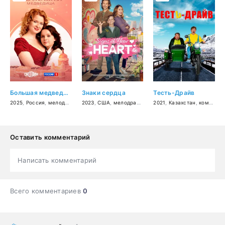
Большая медведица
Знаки сердца
Тесть-Драйв
2025
,
Россия
,
мелодрама
2023
,
США
,
мелодрама
,
комедия
2021
,
Казахстан
,
семейный
,
комедия
Оставить комментарий
Написать комментарий
Всего комментариев
0