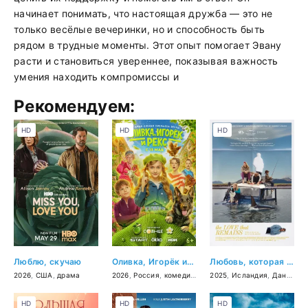
начинает понимать, что настоящая дружба — это не
только весёлые вечеринки, но и способность быть
рядом в трудные моменты. Этот опыт помогает Эвану
расти и становиться увереннее, показывая важность
умения находить компромиссы и
Рекомендуем:
HD
HD
HD
Люблю, скучаю
Оливка, Игорёк и Рекс
Любовь, которая остаётся
2026
,
США
,
драма
2026
,
Россия
,
комедия
,
семейный
2025
,
Исландия
,
Дания
,
Ш
HD
HD
HD