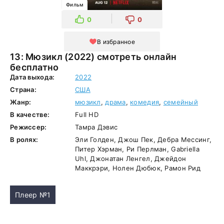
Фильм
0
0
В избранное
13: Мюзикл (2022) смотреть онлайн
бесплатно
Дата выхода:
2022
Страна:
США
Жанр:
мюзикл
,
драма
,
комедия
,
семейный
В качестве:
Full HD
Режиссер:
Тамра Дэвис
В ролях:
Эли Голден, Джош Пек, Дебра Мессинг,
Питер Хэрман, Ри Перлман, Gabriella
Uhl, Джонатан Ленгел, Джейдон
Маккрэри, Нолен Дюбюк, Рамон Рид
Плеер №1