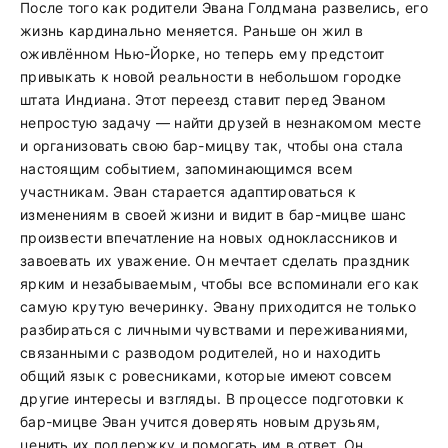
После того как родители Эвана Голдмана развелись, его
жизнь кардинально меняется. Раньше он жил в
оживлённом Нью-Йорке, но теперь ему предстоит
привыкать к новой реальности в небольшом городке
штата Индиана. Этот переезд ставит перед Эваном
непростую задачу — найти друзей в незнакомом месте
и организовать свою бар-мицву так, чтобы она стала
настоящим событием, запоминающимся всем
участникам. Эван старается адаптироваться к
изменениям в своей жизни и видит в бар-мицве шанс
произвести впечатление на новых одноклассников и
завоевать их уважение. Он мечтает сделать праздник
ярким и незабываемым, чтобы все вспоминали его как
самую крутую вечеринку. Эвану приходится не только
разбираться с личными чувствами и переживаниями,
связанными с разводом родителей, но и находить
общий язык с ровесниками, которые имеют совсем
другие интересы и взгляды. В процессе подготовки к
бар-мицве Эван учится доверять новым друзьям,
ценить их поддержку и помогать им в ответ. Он