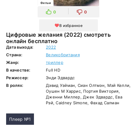
Фильм
0
0
В избранное
Цифровые желания (2022) смотреть
онлайн бесплатно
Дата выхода:
2022
Страна:
Великобритания
Жанр:
триллер
В качестве:
Full HD
Режиссер:
Энди Эдвардс
В ролях:
Дэвид Уэйман, Сиан Олтмэн, Мэй Келли,
Оушен М Харрис, Портия Виктория,
Дженни Миллер, Джек Эдвардс, Ева
Рэй, Caidney Simone, Фахад Салман
Плеер №1