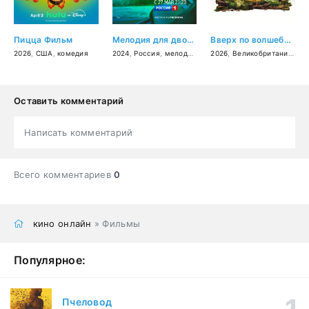
Пицца Фильм
Мелодия для двоих
Вверх по волшебному дереву
2026
,
США
,
комедия
2024
,
Россия
,
мелодрама
2026
,
Великобритания
,
СШ
Оставить комментарий
Написать комментарий
Всего комментариев
0
кино онлайн
» Фильмы
Популярное:
Пчеловод