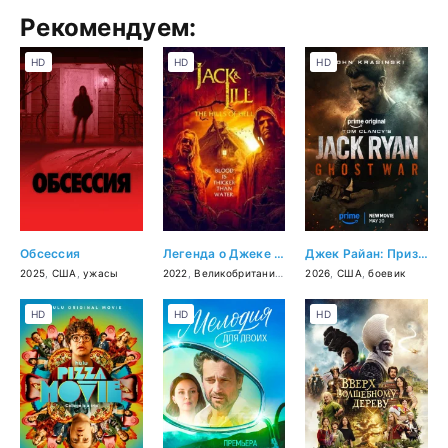
Рекомендуем:
HD
HD
HD
Обсессия
Легенда о Джеке и Джилл 2
Джек Райан: Призрачная война
2025
,
США
,
ужасы
2022
,
Великобритания
,
ужасы
2026
,
США
,
боевик
HD
HD
HD