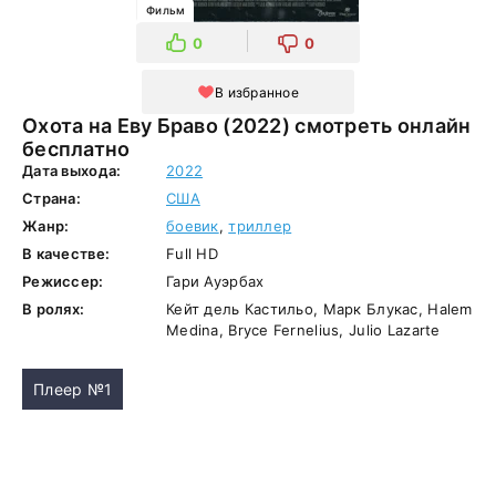
Фильм
0
0
В избранное
Охота на Еву Браво (2022) смотреть онлайн
бесплатно
Дата выхода:
2022
Страна:
США
Жанр:
боевик
,
триллер
В качестве:
Full HD
Режиссер:
Гари Ауэрбах
В ролях:
Кейт дель Кастильо, Марк Блукас, Halem
Medina, Bryce Fernelius, Julio Lazarte
Плеер №1