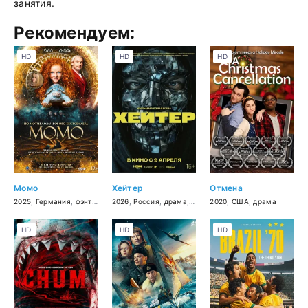
занятия.
Рекомендуем:
HD
HD
HD
Момо
Хейтер
Отмена
2025
,
Германия
,
фэнтези
,
семейный
2026
,
Россия
,
драма
,
мелодрама
2020
,
США
,
драма
HD
HD
HD