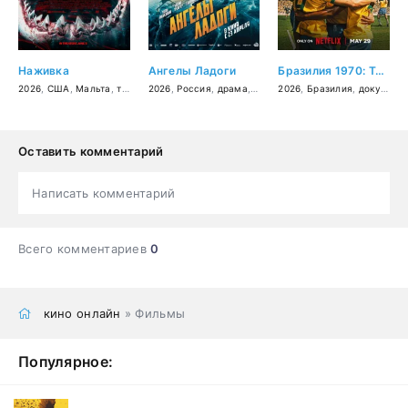
Наживка
Ангелы Ладоги
Бразилия 1970: Третья звезда
2026
,
США
,
Мальта
,
триллер
2026
,
Россия
,
драма
,
история
2026
,
военный
,
Бразилия
,
документальный
Оставить комментарий
Написать комментарий
Всего комментариев
0
кино онлайн
» Фильмы
Популярное: