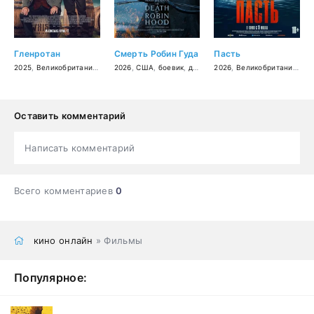
Гленротан
Смерть Робин Гуда
Пасть
2025
,
Великобритания
,
драма
2026
,
комедия
,
США
,
боевик
,
драма
,
2026
приключения
,
Великобритания
,
уж
Оставить комментарий
Написать комментарий
Всего комментариев
0
кино онлайн
» Фильмы
Популярное: