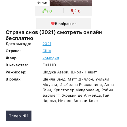
Фильм
0
0
В избранное
Страна снов (2021) смотреть онлайн
бесплатно
Дата выхода:
2021
Страна:
США
Жанр:
комедия
В качестве:
Full HD
Режиссер:
Шоджа Азари, Ширин Нешат
В ролях:
Шейла Ванд, Мэтт Диллон, Уильям
Моусли, Изабелла Росселлини, Анна
Ганн, Кристофер Макдональд, Робин
Бартлетт, Жоакин де Алмейда, Гай
Чарльз, Николь Ансари-Кокс
Плеер №1