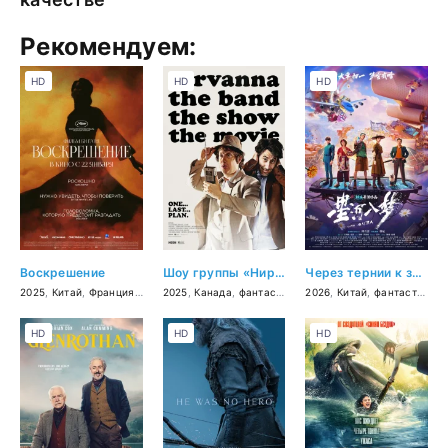
Рекомендуем:
HD
HD
HD
Воскрешение
Шоу группы «Нирванна». Фильм
Через тернии к звёздам
2025
,
Китай
,
Франция
,
фэнтези
2025
,
,
драма
Канада
,
фантастика
,
2026
комедия
,
Китай
,
приключения
,
фантастика
,
к
HD
HD
HD