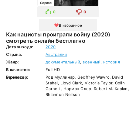
Сериал
0
0
В избранное
Как нацисты проиграли войну (2020)
смотреть онлайн бесплатно
Дата выхода:
2020
Страна:
Австралия
Жанр:
документальный
,
военный
,
история
В качестве:
Full HD
Режиссер:
В ролях:
Род Муллинар, Geoffrey Wawro, David
Stahel, Lloyd Clark, Victoria Taylor, Colin
Garnett, Норман Олер, Robert M. Kaplan,
Rhiannon Neilson