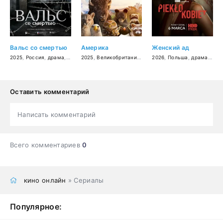
Вальс со смертью
Америка
Женский ад
2025
,
Россия
,
драма
,
военный
2025
,
Великобритания
,
документальный
2026
,
Польша
,
драма
,
дете
Оставить комментарий
Написать комментарий
Всего комментариев
0
кино онлайн
» Сериалы
Популярное: