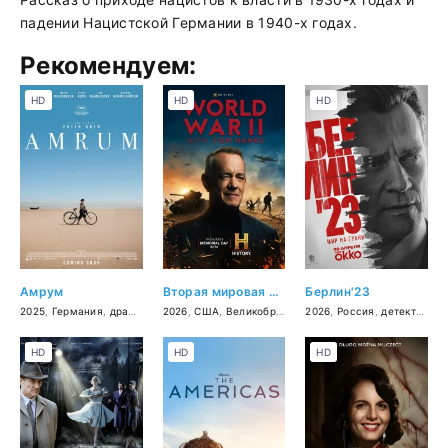
падении Нацистской Германии в 1940-х годах.
Рекомендуем:
HD
HD
HD
Амрум
Вторая мировая война с Томом Хэнксом
Берлин'23
2025
,
Германия
,
драма
,
военный
2026
,
США
,
история
,
Великобритания
2026
,
документальный
,
Россия
,
детектив
,
воен
HD
HD
HD