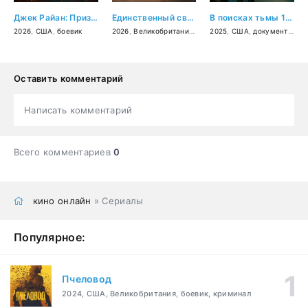
Джек Райан: Призрачная война
Единственный свидетель
В поисках тьмы 1995-1999: Путешествие в культовый хоррор 90-х
2026
,
США
,
боевик
2026
,
Великобритания
,
США
2025
,
драма
,
США
,
криминал
,
документальный
Оставить комментарий
Написать комментарий
Всего комментариев
0
кино онлайн
» Сериалы
Популярное:
Пчеловод
2024, США, Великобритания, боевик, криминал