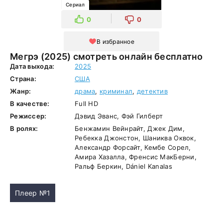
Сериал
0
0
В избранное
Мегрэ (2025) смотреть онлайн бесплатно
Дата выхода:
2025
Страна:
США
Жанр:
драма
,
криминал
,
детектив
В качестве:
Full HD
Режиссер:
Дэвид Эванс, Фэй Гилберт
В ролях:
Бенжамин Вейнрайт, Джек Дим,
Ребекка Джонстон, Шаниква Оквок,
Александр Форсайт, Кембе Сорел,
Амира Хазалла, Френсис МакБерни,
Ральф Беркин, Dániel Kanalas
Плеер №1