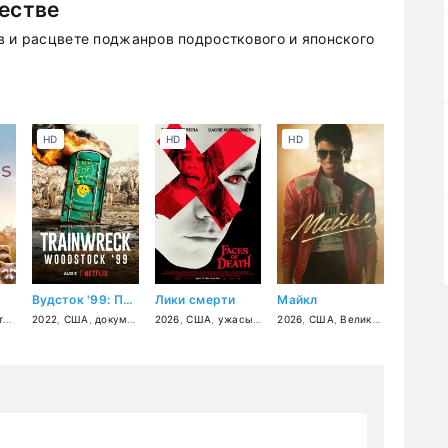
честве
в и расцвете поджанров подросткового и японского
HD
HD
HD
Вудсток '99: Полный провал
Лики смерти
Майкл
я
ия
,
боевик
,
2022
документальный
,
США
,
документальный
2026
,
,
США
музыка
,
ужасы
,
триллер
2026
,
,
США
детектив
,
Великобритания
,
криминал
,
би