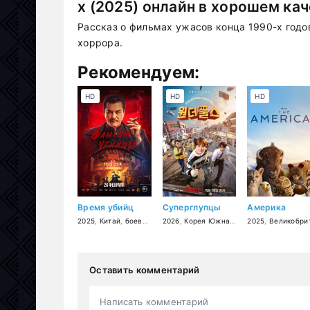
х (2025) онлайн в хорошем ка
Рассказ о фильмах ужасов конца 1990-х годо
хоррора.
Рекомендуем:
HD
HD
HD
Время убийц
Суперглупцы
Америка
2025
,
Китай
,
боевик
,
драма
2026
,
,
военный
Корея Южная
,
история
,
фантастика
2025
,
Великобритани
,
комед
Оставить комментарий
Написать комментарий