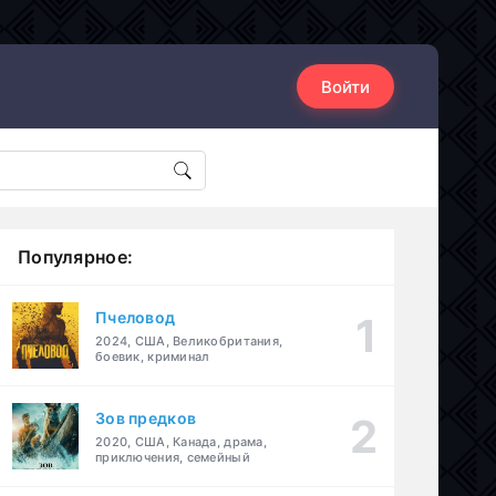
Войти
Популярное:
Пчеловод
2024, США, Великобритания,
боевик, криминал
Зов предков
2020, США, Канада, драма,
приключения, семейный