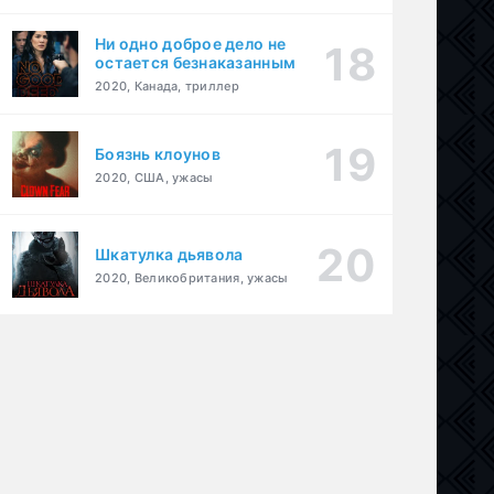
Ни одно доброе дело не
остается безнаказанным
2020, Канада, триллер
Боязнь клоунов
2020, США, ужасы
Шкатулка дьявола
2020, Великобритания, ужасы
ография
,
музыка
,
драма