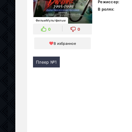
Режиссер:
В ролях:
ФильмМультфильм
0
0
В избранное
Плеер №1