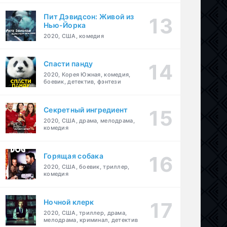
Пит Дэвидсон: Живой из
Нью-Йорка
2020, США, комедия
Спасти панду
2020, Корея Южная, комедия,
боевик, детектив, фэнтези
Секретный ингредиент
2020, США, драма, мелодрама,
комедия
Горящая собака
2020, США, боевик, триллер,
комедия
Ночной клерк
2020, США, триллер, драма,
мелодрама, криминал, детектив