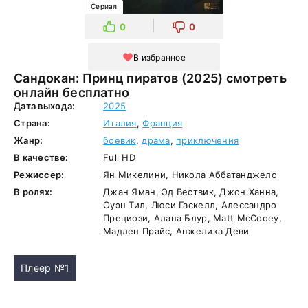
Сериал
0
0
В избранное
Сандокан: Принц пиратов (2025) смотреть
онлайн бесплатно
Дата выхода:
2025
Страна:
Италия
,
Франция
Жанр:
боевик
,
драма
,
приключения
В качестве:
Full HD
Режиссер:
Ян Микелини, Никола Аббатанджело
В ролях:
Джан Яман, Эд Вествик, Джон Ханна,
Оуэн Тил, Люси Гаскелл, Алессандро
Прециози, Алана Блур, Matt McCooey,
Мадлен Прайс, Анжелика Деви
Плеер №1