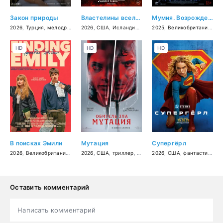
Закон природы
Властелины вселенной
Мумия. Возрождение зла
2026
,
Турция
,
мелодрама
2026
,
США
,
Исландия
,
Австралия
2025
,
Великобритания
,
Канада
,
фантастик
,
уж
HD
HD
HD
В поисках Эмили
Мутация
Супергёрл
2026
,
Великобритания
,
США
2026
,
мелодрама
,
США
,
триллер
,
комедия
,
фантастика
2026
,
США
,
фантастика
,
б
Оставить комментарий
Написать комментарий