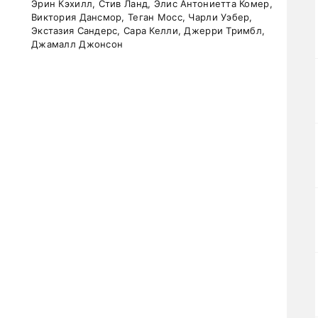
Эрин Кэхилл, Стив Ланд, Элис Антониетта Комер,
Виктория Дансмор, Теган Мосс, Чарли Уэбер,
Экстазия Сандерс, Сара Келли, Джерри Тримбл,
Джамалл Джонсон