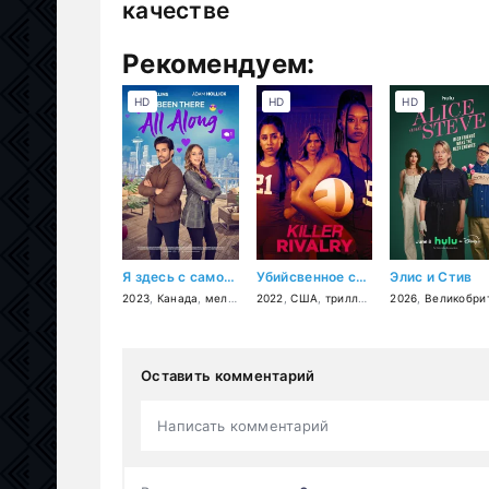
качестве
Рекомендуем:
HD
HD
HD
Я здесь с самого начала
Убийсвенное соперничество
Элис и Стив
2023
,
Канада
,
мелодрама
2022
,
США
,
триллер
,
детектив
2026
,
Великобритани
Оставить комментарий
Написать комментарий