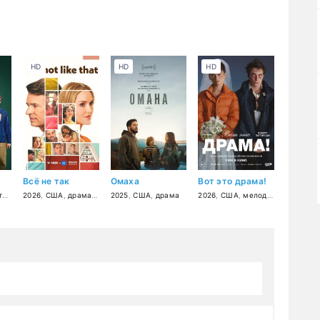
HD
HD
HD
Всё не так
Омаха
Вот это драма!
я
,
2026
США
,
,
США
драма
,
драма
,
мелодрама
,
мелодрама
2025
,
комедия
,
США
,
семейный
,
драма
2026
,
США
,
мелодрама
,
комеди