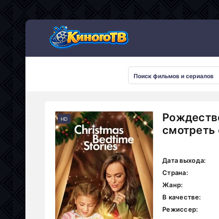
Рождестве
HD
смотреть 
Дата выхода:
Страна:
Жанр:
В качестве:
Режиссер: