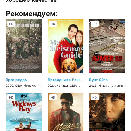
Рекомендуем:
HD
HD
HD
Враг рядом
Проводник в Рождество
Бунт 92го
2020
,
США
,
боевик
,
приключения
2023
,
Канада
,
военный
,
США
,
мелодрама
2023
,
Индия
,
триллер
,
дра
HD
HD
HD