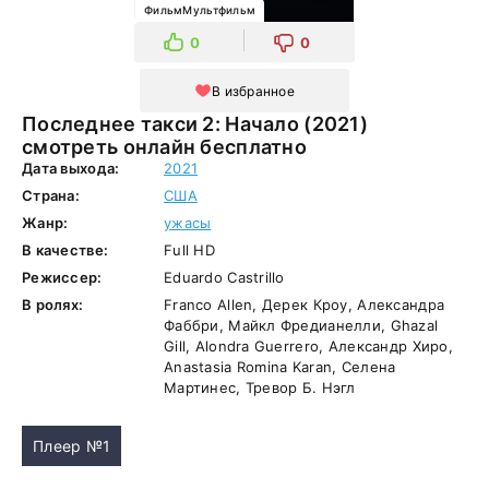
ФильмМультфильм
0
0
В избранное
Последнее такси 2: Начало (2021)
смотреть онлайн бесплатно
Дата выхода:
2021
Страна:
США
Жанр:
ужасы
В качестве:
Full HD
Режиссер:
Eduardo Castrillo
В ролях:
Franco Allen, Дерек Кроу, Александра
Фаббри, Майкл Фредианелли, Ghazal
Gill, Alondra Guerrero, Александр Хиро,
Anastasia Romina Karan, Селена
Мартинес, Тревор Б. Нэгл
Плеер №1