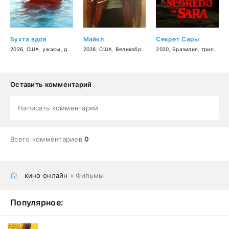
Бухта вдов
Майкл
Секрет Сары
2026
,
США
,
ужасы
,
драма
,
2026
комедия
,
США
,
Великобритания
2020
,
биография
,
Бразилия
,
музыка
,
триллер
,
др
Оставить комментарий
Написать комментарий
Всего комментариев
0
кино онлайн
» Фильмы
Популярное: