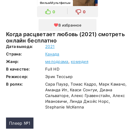
ФильмМультфильм
0
0
В избранное
Когда расцветает любовь (2021) смотреть
онлайн бесплатно
Дата выхода:
2021
Страна:
Канада
Жанр:
мелодрама
,
комедия
В качестве:
Full HD
Режиссер:
Эрик Тессьер
В ролях:
Сара Пауэр, Томас Кадро, Марк Камачо,
Аманда Ип, Кваси Сонгуи, Диана
Сальваторе, Алекс Гравенстайн, Алекс
Ивановичи, Линда Джойс Норс,
Stephanie McKenna
Плеер №1