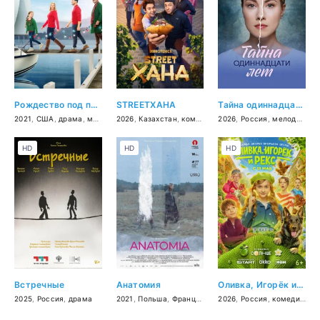
Рождество под парусом
STREETХАНА
Тайна одиннадцати лет
2021
,
США
,
драма
,
мелодрама
2026
,
Казахстан
,
комедия
2026
,
Россия
,
мелодрама
HD
HD
HD
Встречные
Анатомия
Оливка, Игорёк и Рекс
2025
,
Россия
,
драма
2021
,
Польша
,
Франция
,
2026
,
Россия
,
комедия
,
се