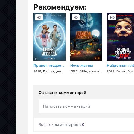
Рекомендуем:
HD
HD
HD
Привет, медведь!
Ночь жатвы
2026
,
Россия
,
детский
,
2023
семейный
,
США
,
ужасы
,
триллер
2022
,
,
Великобритани
драма
Оставить комментарий
Написать комментарий
Всего комментариев
0