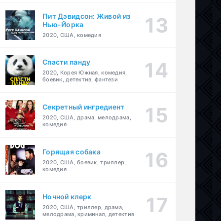
Пит Дэвидсон: Живой из
Нью-Йорка
2020, США, комедия
Спасти панду
2020, Корея Южная, комедия,
боевик, детектив, фэнтези
Секретный ингредиент
2020, США, драма, мелодрама,
комедия
Горящая собака
2020, США, боевик, триллер,
комедия
Ночной клерк
2020, США, триллер, драма,
мелодрама, криминал, детектив