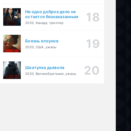
Ни одно доброе дело не
остается безнаказанным
2020, Канада, триллер
Боязнь клоунов
2020, США, ужасы
Шкатулка дьявола
й
ама
,
история
,
криминал
2020, Великобритания, ужасы