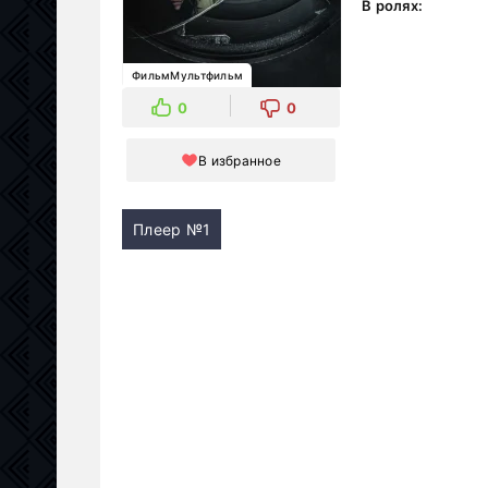
В ролях:
ФильмМультфильм
0
0
В избранное
Плеер №1