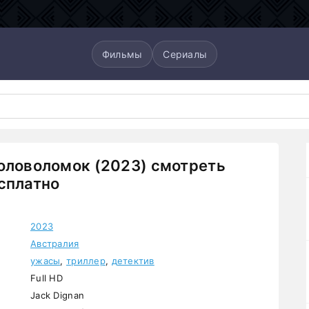
Фильмы
Сериалы
оловоломок (2023) смотреть
сплатно
2023
Австралия
ужасы
,
триллер
,
детектив
Full HD
Jack Dignan