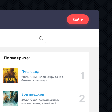
Войти
Популярное:
Пчеловод
2024, США, Великобритания,
боевик, криминал
Зов предков
2020, США, Канада, драма,
приключения, семейный