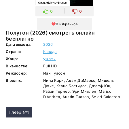
ФильмМультфильм
0
0
В избранное
Полутон (2026) смотреть онлайн
бесплатно
Дата выхода:
2026
Страна:
Канада
Жанр:
ужасы
В качестве:
Full HD
Режиссер:
Иан Туасон
В ролях:
Нина Кири, Адам ДиМарко, Мишель
Дюке, Кеана Бастидас, Джефф Юн,
Райан Тернер, Эри Миллен, Marisol
D'Andrea, Austin Tuason, Seled Calderon
Плеер №1