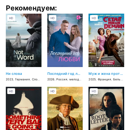
Рекомендуем:
HD
HD
HD
Ни слова
Последний год любви
Муж и жена против будущего
2023
,
Германия
,
Словения
,
2026
Франция
,
Россия
,
драма
,
мелодрама
2025
,
Франция
,
Бельгия
,
к
HD
HD
HD