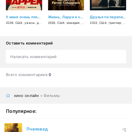
У меня очень плохое предчувствие
Жизнь, Ларри и стремление к несчастью: Почти история Америки
Друзья по переписке
2026
,
США
,
ужасы
,
драма
2026
,
США
,
комедия
,
история
2022
,
США
,
триллер
,
драм
Оставить комментарий
Написать комментарий
Всего комментариев
0
кино онлайн
» Фильмы
Популярное:
Пчеловод