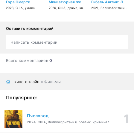
Гора Смерти
Миниатюрная жена
Гибель Англии: Лицом к лицу
2023
,
США
,
ужасы
2026
,
США
,
драма
,
комедия
2021
,
Великобритания
,
др
Оставить комментарий
Написать комментарий
Всего комментариев
0
кино онлайн
» Фильмы
Популярное:
Пчеловод
2024, США, Великобритания, боевик, криминал