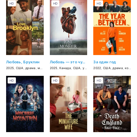
HD
HD
HD
Любовь, Бруклин
Любовь — это чудовище
За один год
2025
,
США
,
драма
,
мелодрама
2025
,
,
комедия
Канада
,
США
,
ужасы
2022
,
США
,
драма
,
комедия
HD
HD
HD