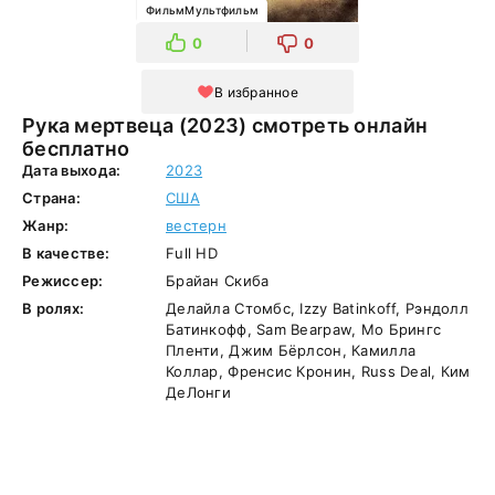
ФильмМультфильм
0
0
В избранное
Рука мертвеца (2023) смотреть онлайн
бесплатно
Дата выхода:
2023
Страна:
США
Жанр:
вестерн
В качестве:
Full HD
Режиссер:
Брайан Скиба
В ролях:
Делайла Стомбс, Izzy Batinkoff, Рэндолл
Батинкофф, Sam Bearpaw, Мо Брингс
Пленти, Джим Бёрлсон, Камилла
Коллар, Френсис Кронин, Russ Deal, Ким
ДеЛонги