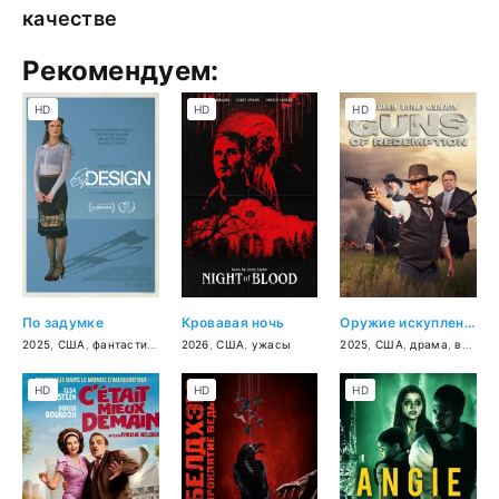
качестве
Рекомендуем:
HD
HD
HD
По задумке
Кровавая ночь
Оружие искупления
2025
,
США
,
фантастика
,
драма
2026
,
,
комедия
США
,
ужасы
2025
,
США
,
драма
,
вестерн
HD
HD
HD