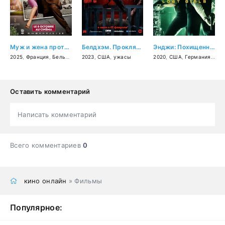
Муж и жена против будущего
Белдхэм. Проклятие ведьмы
Энджи: Похищенные девочки
2025
,
Франция
,
Бельгия
,
комедия
2023
,
США
,
ужасы
2020
,
США
,
Германия
,
Япо
Оставить комментарий
Написать комментарий
Всего комментариев
0
кино онлайн
» Фильмы
Популярное: