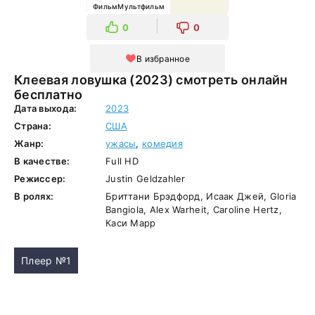
ФильмМультфильм
0
0
В избранное
Клеевая ловушка (2023) смотреть онлайн
бесплатно
Дата выхода:
2023
Страна:
США
Жанр:
ужасы
,
комедия
В качестве:
Full HD
Режиссер:
Justin Geldzahler
В ролях:
Бриттани Брэдфорд, Исаак Джей, Gloria
Bangiola, Alex Warheit, Caroline Hertz,
Каси Марр
Плеер №1