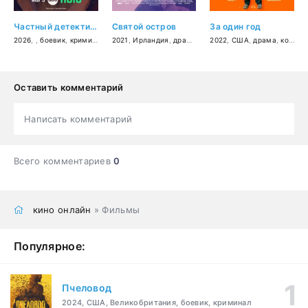
Частный детектив Эр Джей Декер
Святой остров
За один год
2026
, ,
боевик
,
криминал
2021
,
Ирландия
,
драма
2022
,
США
,
драма
,
комедия
Оставить комментарий
Написать комментарий
Всего комментариев
0
кино онлайн
» Фильмы
Популярное:
Пчеловод
2024, США, Великобритания, боевик, криминал