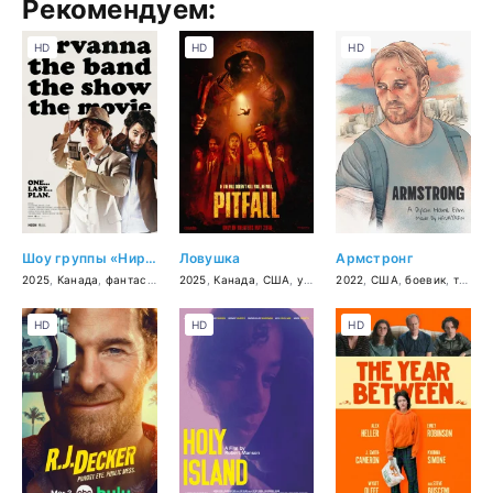
Рекомендуем:
HD
HD
HD
Шоу группы «Нирванна». Фильм
Ловушка
Армстронг
2025
,
Канада
,
фантастика
,
2025
комедия
,
Канада
,
приключения
,
США
,
ужасы
2022
,
триллер
,
США
,
боевик
,
триллер
HD
HD
HD