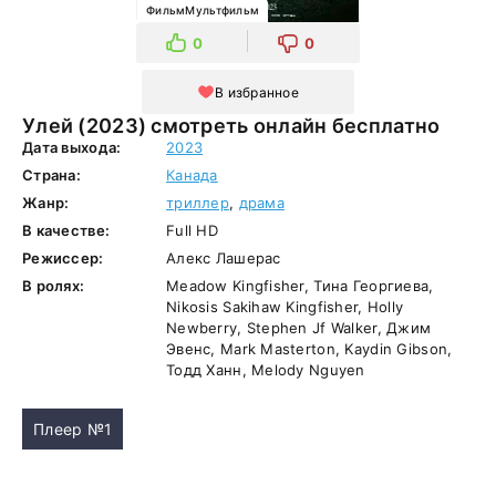
ФильмМультфильм
0
0
В избранное
Улей (2023) смотреть онлайн бесплатно
Дата выхода:
2023
Страна:
Канада
Жанр:
триллер
,
драма
В качестве:
Full HD
Режиссер:
Алекс Лашерас
В ролях:
Meadow Kingfisher, Тина Георгиева,
Nikosis Sakihaw Kingfisher, Holly
Newberry, Stephen Jf Walker, Джим
Эвенс, Mark Masterton, Kaydin Gibson,
Тодд Ханн, Melody Nguyen
Плеер №1