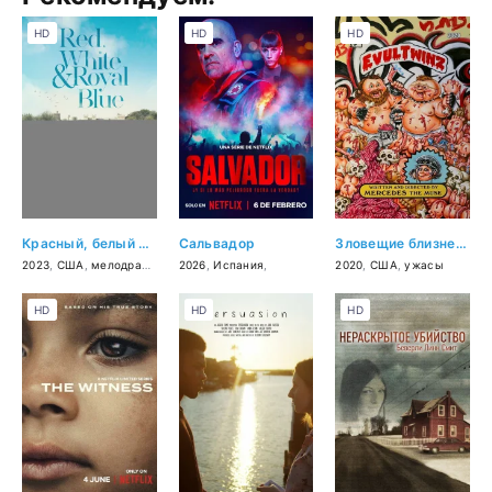
HD
HD
HD
Красный, белый и королевский синий
Сальвадор
Зловещие близнецы
2023
,
США
,
мелодрама
,
комедия
2026
,
Испания
,
2020
,
США
,
ужасы
HD
HD
HD