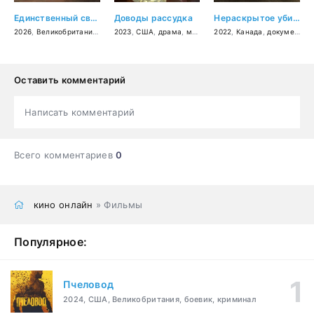
Единственный свидетель
Доводы рассудка
Нераскрытое убийство Беверли Линн Смит
2026
,
Великобритания
,
США
2023
,
драма
,
США
,
криминал
,
драма
,
мелодрама
2022
,
Канада
,
документальный
Оставить комментарий
Написать комментарий
Всего комментариев
0
кино онлайн
» Фильмы
Популярное:
Пчеловод
2024, США, Великобритания, боевик, криминал