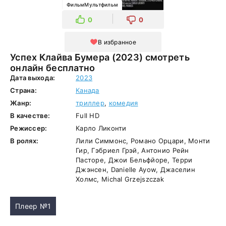
ФильмМультфильм
0
0
В избранное
Успех Клайва Бумера (2023) смотреть
онлайн бесплатно
Дата выхода:
2023
Страна:
Канада
Жанр:
триллер
,
комедия
В качестве:
Full HD
Режиссер:
Карло Ликонти
В ролях:
Лили Симмонс, Романо Орцари, Монти
Гир, Гэбриел Грэй, Антонио Рейн
Пасторе, Джои Бельфйоре, Терри
Джэнсен, Danielle Ayow, Джаселин
Холмс, Michal Grzejszczak
Плеер №1