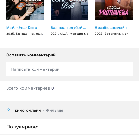
Майл-Энд-Кикс
Бал под голубой луной
Незабываемый год: Весна
2025
,
Канада
,
комедия
,
мелодрама
2021
,
США
,
музыка
,
мелодрама
2023
,
Бразилия
,
мелодрама
Оставить комментарий
Написать комментарий
Всего комментариев
0
кино онлайн
» Фильмы
Популярное: