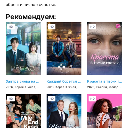
обрести личное счастье.
Рекомендуем:
HD
HD
HD
Завтра снова на работу!
Каждый борется со своей собственной никчёмностью
Красота в твоих глазах
2026
,
Корея Южная
,
мелодрама
2026
,
,
Корея Южная
комедия
,
драма
2026
,
Россия
,
мелодрама
HD
HD
HD