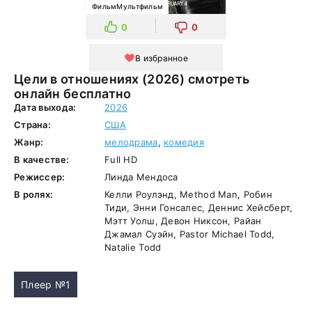
ФильмМультфильм
0
0
В избранное
Цели в отношениях (2026) смотреть
онлайн бесплатно
Дата выхода:
2026
Страна:
США
Жанр:
мелодрама
,
комедия
В качестве:
Full HD
Режиссер:
Линда Мендоса
В ролях:
Келли Роулэнд, Method Man, Робин
Тиди, Энни Гонсалес, Деннис Хейсберт,
Мэтт Уолш, Девон Никсон, Райан
Джамал Суэйн, Pastor Michael Todd,
Natalie Todd
Плеер №1