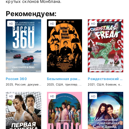
крутых склонов Монблана.
Рекомендуем:
HD
HD
HD
Россия 360
Безымянная романтическая история о вторжении в дом
Рождественский чудак
2025
,
Россия
,
документальный
2025
,
США
,
триллер
,
мелодрама
2021
,
,
США
комедия
,
боевик
,
комедия
HD
HD
HD