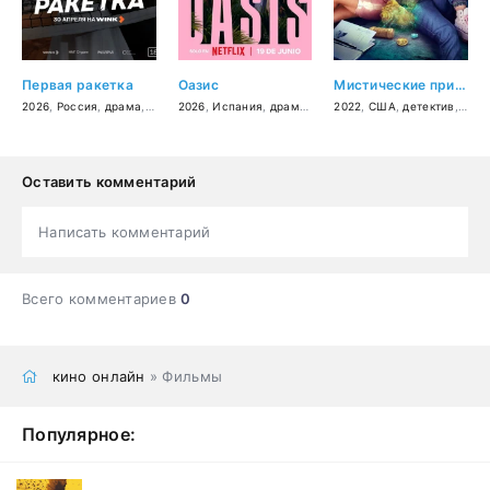
Первая ракетка
Оазис
Мистические приключения Сэм и Джейд
2026
,
Россия
,
драма
,
спорт
2026
,
Испания
,
драма
,
криминал
2022
,
США
,
детектив
,
детектив
,
прик
Оставить комментарий
Написать комментарий
Всего комментариев
0
кино онлайн
» Фильмы
Популярное: