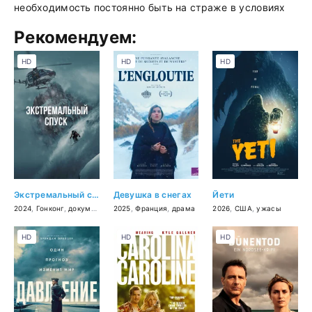
необходимость постоянно быть на страже в условиях
Рекомендуем:
HD
HD
HD
Экстремальный спуск
Девушка в снегах
Йети
2024
,
Гонконг
,
документальный
2025
,
Франция
,
драма
2026
,
США
,
ужасы
HD
HD
HD