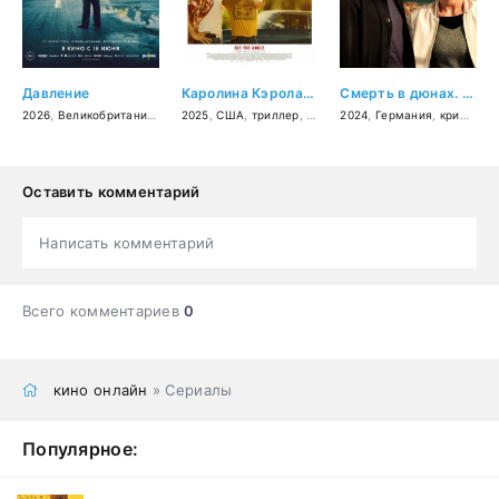
Давление
Каролина Кэролайн
Смерть в дюнах. Преступления на северном море
2026
,
Великобритания
,
Франция
2025
,
,
США
США
,
,
триллер
военный
,
,
драма
драма
2024
,
,
мелодрама
история
,
Германия
,
криминал
,
криминал
Оставить комментарий
Написать комментарий
Всего комментариев
0
кино онлайн
» Сериалы
Популярное: