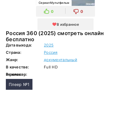
СериалМультфильм
0
0
В избранное
Россия 360 (2025) смотреть онлайн
бесплатно
Дата выхода:
2025
Страна:
Россия
Жанр:
документальный
В качестве:
Full HD
Режиссер:
В ролях:
Плеер №1