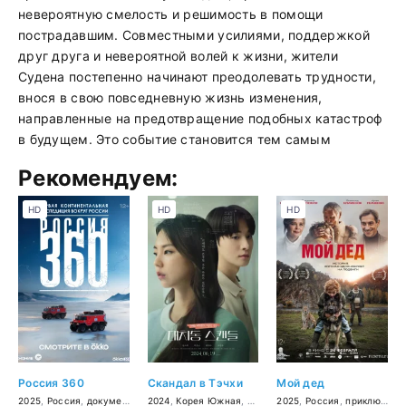
невероятную смелость и решимость в помощи
пострадавшим. Совместными усилиями, поддержкой
друг друга и невероятной волей к жизни, жители
Судена постепенно начинают преодолевать трудности,
внося в свою повседневную жизнь изменения,
направленные на предотвращение подобных катастроф
в будущем. Это событие становится тем самым
Рекомендуем:
HD
HD
HD
Россия 360
Скандал в Тэчхи
Мой дед
2025
,
Россия
,
документальный
2024
,
Корея Южная
,
драма
2025
,
Россия
,
приключения