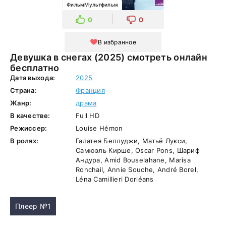
ФильмМультфильм
0
0
В избранное
Девушка в снегах (2025) смотреть онлайн
бесплатно
Дата выхода:
2025
Страна:
Франция
Жанр:
драма
В качестве:
Full HD
Режиссер:
Louise Hémon
В ролях:
Галатея Беллуджи, Матьё Лукси,
Самюэль Кирше, Oscar Pons, Шариф
Андура, Amid Bouselahane, Marisa
Ronchail, Annie Souche, André Borel,
Léna Camillieri Dorléans
Плеер №1