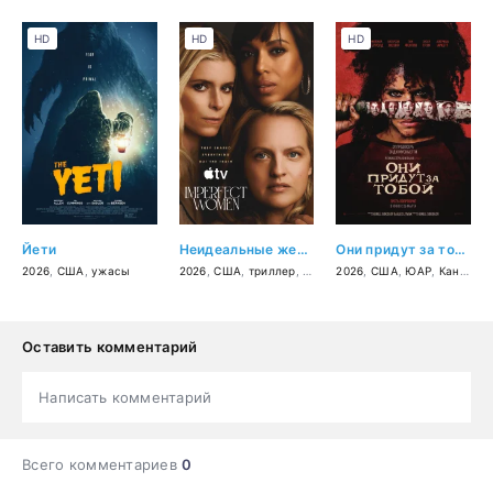
HD
HD
HD
Йети
Неидеальные женщины
Они придут за тобой
2026
,
США
,
ужасы
2026
,
США
,
триллер
,
детектив
2026
,
драма
,
США
,
ЮАР
,
Канада
,
Оставить комментарий
Написать комментарий
Всего комментариев
0