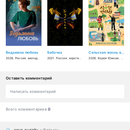
Ведьмина любовь
Бабочка
Сельская жизнь в Ëннири
2026
,
Россия
,
мелодрама
,
2021
фэнтези
,
Россия
,
короткометражка
2026
,
,
Корея Южная
комедия
,
драма
,
комед
Оставить комментарий
Написать комментарий
Всего комментариев
0
кино онлайн
» Фильмы