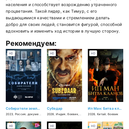
населения и способствует возрождению утраченного
процветания. Такой лидер, как Тимур, с его
выдающимися качествами и стремлением делать
добро для своих людей, становится фигурой, способной
вдохновить и изменить ход истории в лучшую сторону.
Рекомендуем:
HD
HD
HD
Собиратели земли русской
Субедар
Ип Ман: Битва кланов
2023
,
Россия
,
документальный
2026
,
,
история
Индия
,
боевик
,
драма
,
драма
2026
,
Китай
,
боевик
HD
HD
HD