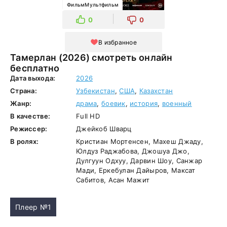
ФильмМультфильм
0
0
В избранное
Тамерлан (2026) смотреть онлайн
бесплатно
Дата выхода:
2026
Страна:
Узбекистан
,
США
,
Казахстан
Жанр:
драма
,
боевик
,
история
,
военный
В качестве:
Full HD
Режиссер:
Джейкоб Шварц
В ролях:
Кристиан Мортенсен, Махеш Джаду,
Юлдуз Раджабова, Джошуа Джо,
Дулгуун Одхуу, Дарвин Шоу, Санжар
Мади, Еркебулан Дайыров, Максат
Сабитов, Асан Мажит
Плеер №1