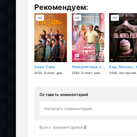
Рекомендуем:
HD
HD
HD
Сико-Сико
Невероятные приключения в параллельном мире
2025
,
Египет
,
драма
,
комедия
2024
,
Египет
,
криминал
,
комедия
,
2026
фэнтези
,
Австралия
,
приклю
Оставить комментарий
Написать комментарий
Всего комментариев
0