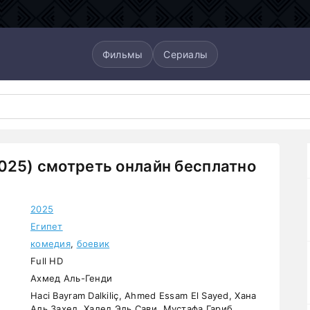
Фильмы
Сериалы
025) смотреть онлайн бесплатно
2025
Египет
комедия
,
боевик
Full HD
Ахмед Аль-Генди
Haci Bayram Dalkiliç, Ahmed Essam El Sayed, Хана
Аль Захед, Халед Эль Сави, Мустафа Гариб,