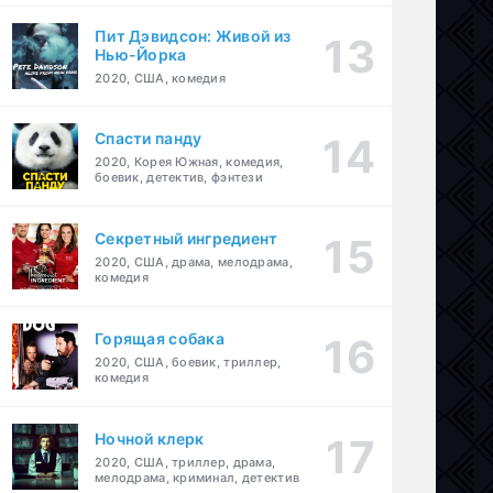
Пит Дэвидсон: Живой из
Нью-Йорка
2020, США, комедия
Спасти панду
2020, Корея Южная, комедия,
боевик, детектив, фэнтези
Секретный ингредиент
2020, США, драма, мелодрама,
комедия
Горящая собака
2020, США, боевик, триллер,
комедия
Ночной клерк
2020, США, триллер, драма,
мелодрама, криминал, детектив