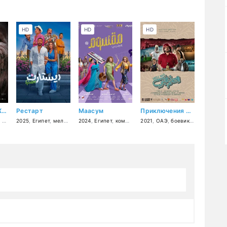
HD
HD
HD
Ешь. Молись. Худей
Рестарт
Маасум
Приключения Наджи
чения
,
ужасы
2025
,
фантастика
,
Египет
,
мелодрама
,
драма
2024
,
комедия
,
Египет
,
комедия
,
2021
музыка
,
ОАЭ
,
боевик
,
комедия