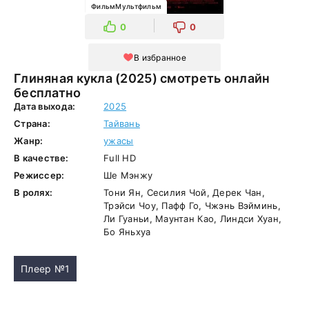
ФильмМультфильм
0
0
В избранное
Глиняная кукла (2025) смотреть онлайн
бесплатно
Дата выхода:
2025
Страна:
Тайвань
Жанр:
ужасы
В качестве:
Full HD
Режиссер:
Ше Мэнжу
В ролях:
Тони Ян, Сесилия Чой, Дерек Чан,
Трэйси Чоу, Пафф Го, Чжэнь Вэйминь,
Ли Гуаньи, Маунтан Као, Линдси Хуан,
Бо Яньхуа
Плеер №1