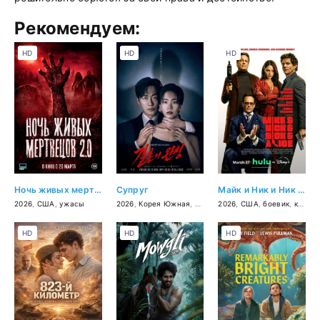
Рекомендуем:
HD
HD
HD
Ночь живых мертвецов 2.0
Супруг
Майк и Ник и Ник и Элис
2026
,
США
,
ужасы
2026
,
Корея Южная
,
триллер
2026
,
детектив
,
США
,
боевик
,
комедия
HD
HD
HD