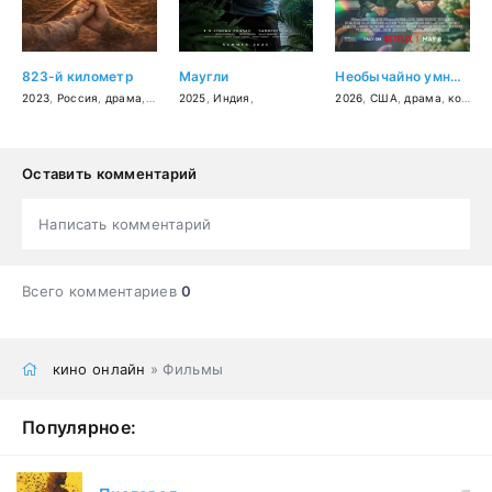
823-й километр
Маугли
Необычайно умные создания
2023
,
Россия
,
драма
,
военный
2025
,
,
история
Индия
,
2026
,
США
,
драма
,
комедия
Оставить комментарий
Написать комментарий
Всего комментариев
0
кино онлайн
» Фильмы
Популярное: