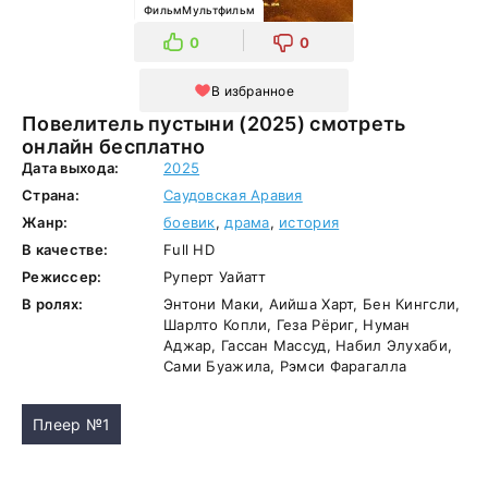
ФильмМультфильм
0
0
В избранное
Повелитель пустыни (2025) смотреть
онлайн бесплатно
Дата выхода:
2025
Страна:
Саудовская Аравия
Жанр:
боевик
,
драма
,
история
В качестве:
Full HD
Режиссер:
Руперт Уайатт
В ролях:
Энтони Маки, Аийша Харт, Бен Кингсли,
Шарлто Копли, Геза Рёриг, Нуман
Аджар, Гассан Массуд, Набил Элухаби,
Сами Буажила, Рэмси Фарагалла
Плеер №1