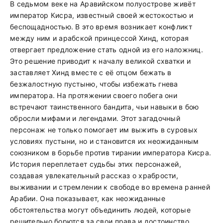
В седьмом веке на Аравийском полуострове живёт
император Кисра, известный своей жестокостью и
беспощадностью. В это время возникает конфликт
между ним и арабской принцессой Хинд, которая
отвергает предложение стать одной из его наложниц.
Это решение приводит к началу великой схватки и
заставляет Хинд вместе с её отцом бежать в
безжалостную пустыню, чтобы избежать гнева
императора. На протяжении своего побега они
встречают таинственного бандита, чьи навыки в бою
обросли мифами и легендами. Этот загадочный
персонаж не только помогает им выжить в суровых
условиях пустыни, но и становится их неожиданным
союзником в борьбе против тирании императора Кисра.
История переплетает судьбы этих персонажей,
создавая увлекательный рассказ о храбрости,
выживании и стремлении к свободе во времена ранней
Арабии. Она показывает, как неожиданные
обстоятельства могут объединить людей, которые
решительно борются за свои права и достоинство.