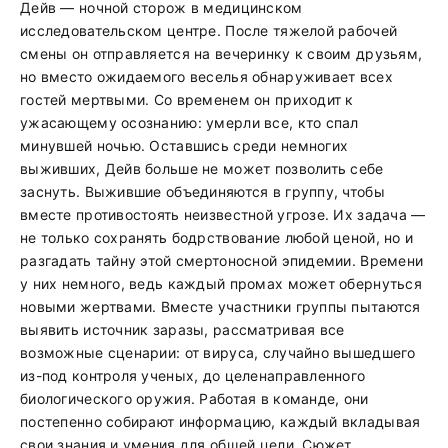
Дейв — ночной сторож в медицинском
исследовательском центре. После тяжелой рабочей
смены он отправляется на вечеринку к своим друзьям,
но вместо ожидаемого веселья обнаруживает всех
гостей мертвыми. Со временем он приходит к
ужасающему осознанию: умерли все, кто спал
минувшей ночью. Оставшись среди немногих
выживших, Дейв больше не может позволить себе
заснуть. Выжившие объединяются в группу, чтобы
вместе противостоять неизвестной угрозе. Их задача —
не только сохранять бодрствование любой ценой, но и
разгадать тайну этой смертоносной эпидемии. Времени
у них немного, ведь каждый промах может обернуться
новыми жертвами. Вместе участники группы пытаются
выявить источник заразы, рассматривая все
возможные сценарии: от вируса, случайно вышедшего
из-под контроля ученых, до целенаправленного
биологического оружия. Работая в команде, они
постепенно собирают информацию, каждый вкладывая
свои знания и умения для общей цели. Сюжет