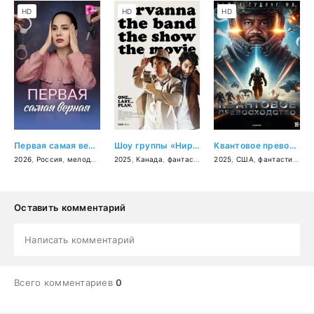
HD
HD
HD
Первая самая верная
Шоу группы «Нирванна». Фильм
Квантовое превосходство
2026
,
Россия
,
мелодрама
2025
,
Канада
,
фантастика
,
2025
комедия
,
США
,
приключения
,
фантастика
,
б
Оставить комментарий
Написать комментарий
Всего комментариев
0