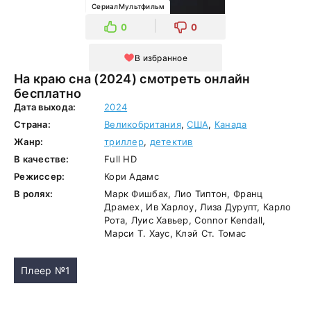
СериалМультфильм
0
0
В избранное
На краю сна (2024) смотреть онлайн
бесплатно
Дата выхода:
2024
Страна:
Великобритания
,
США
,
Канада
Жанр:
триллер
,
детектив
В качестве:
Full HD
Режиссер:
Кори Адамс
В ролях:
Марк Фишбах, Лио Типтон, Франц
Драмех, Ив Харлоу, Лиза Дурупт, Карло
Рота, Луис Хавьер, Connor Kendall,
Марси Т. Хаус, Клэй Ст. Томас
Плеер №1