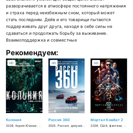
разворачивается в атмосфере постоянного напряжения
и страха перед неизбежным сном, который может
стать последним. Дейв и его товарищи пытаются
поддерживать друг друга, находя в себе силы не
сдаваться и продолжать борьбу за выживание.
Взаимоподдержка и совместные
Рекомендуем:
HD
HD
HD
Колония
Россия 360
Мортал Комбат 2
2026
,
Корея Южная
,
ужасы
2025
,
боевик
,
Россия
,
документальный
2026
,
США
,
фэнтези
,
боеви