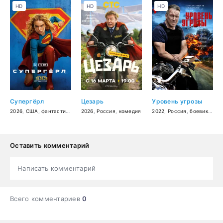
HD
HD
HD
Супергёрл
Цезарь
Уровень угрозы
2026
,
США
,
фантастика
,
боевик
2026
,
,
драма
Россия
,
,
приключения
комедия
2022
,
Россия
,
боевик
,
дет
Оставить комментарий
Написать комментарий
Всего комментариев
0