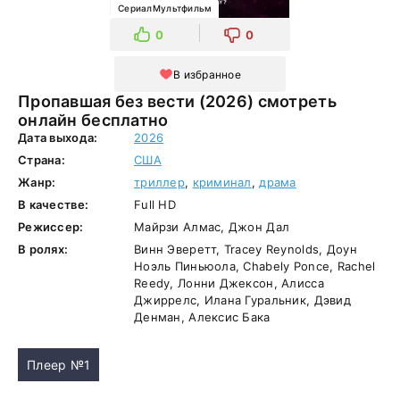
СериалМультфильм
0
0
В избранное
Пропавшая без вести (2026) смотреть
онлайн бесплатно
Дата выхода:
2026
Страна:
США
Жанр:
триллер
,
криминал
,
драма
В качестве:
Full HD
Режиссер:
Майрзи Алмас, Джон Дал
В ролях:
Винн Эверетт, Tracey Reynolds, Доун
Ноэль Пиньюола, Chabely Ponce, Rachel
Reedy, Лонни Джексон, Алисса
Джиррелс, Илана Гуральник, Дэвид
Денман, Алексис Бака
Плеер №1