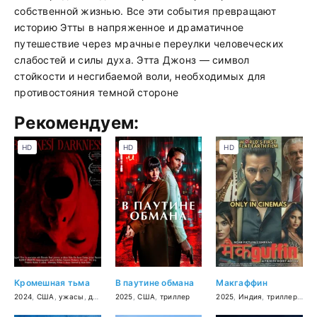
собственной жизнью. Все эти события превращают
историю Этты в напряженное и драматичное
путешествие через мрачные переулки человеческих
слабостей и силы духа. Этта Джонз — символ
стойкости и несгибаемой воли, необходимых для
противостояния темной стороне
Рекомендуем:
HD
HD
HD
Кромешная тьма
В паутине обмана
Макгаффин
2024
,
США
,
ужасы
,
драма
2025
,
США
,
триллер
2025
,
Индия
,
триллер
,
дра