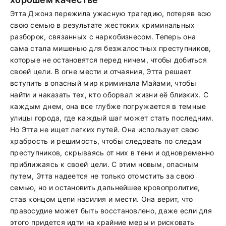
Этта Джонз пережила ужасную трагедию, потеряв всю
свою семью в результате жестоких криминальных
разборок, связанных с наркобизнесом. Теперь она
сама стала мишенью для безжалостных преступников,
которые не остановятся перед ничем, чтобы добиться
своей цели. В огне мести и отчаяния, Этта решает
вступить в опасный мир криминала Майами, чтобы
найти и наказать тех, кто оборвал жизни её близких. С
каждым днем, она все глубже погружается в темные
улицы города, где каждый шаг может стать последним.
Но Этта не ищет легких путей. Она использует свою
храбрость и решимость, чтобы следовать по следам
преступников, скрываясь от них в тени и одновременно
приближаясь к своей цели. С этим новым, опасным
путем, Этта надеется не только отомстить за свою
семью, но и остановить дальнейшее кровопролитие,
став концом цепи насилия и мести. Она верит, что
правосудие может быть восстановлено, даже если для
этого придется идти на крайние меры и рисковать