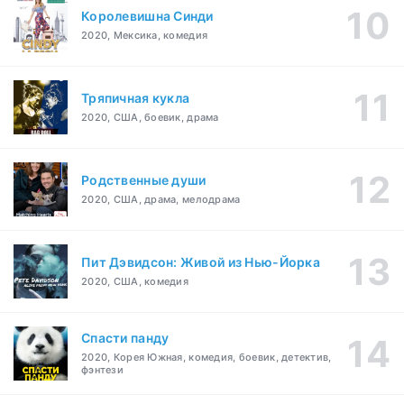
Королевишна Синди
2020, Мексика, комедия
Тряпичная кукла
2020, США, боевик, драма
Родственные души
2020, США, драма, мелодрама
Пит Дэвидсон: Живой из Нью-Йорка
2020, США, комедия
Спасти панду
2020, Корея Южная, комедия, боевик, детектив,
фэнтези