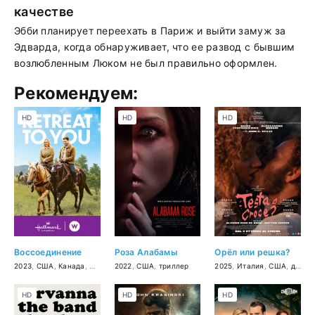
качестве
Эбби планирует переехать в Париж и выйти замуж за
Эдварда, когда обнаруживает, что ее развод с бывшим
возлюбленным Люком не был правильно оформлен.
Рекомендуем:
HD
HD
HD
Воссоединение
Роза Алабамы
Орёл или решка?
2023
,
США
,
Канада
,
мелодрама
2022
,
,
США
комедия
,
триллер
2025
,
Италия
,
США
,
драма
HD
HD
HD