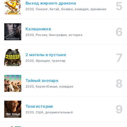
Выход жирного дракона
2020, Гонконг, Китай, боевик, комедия, криминал
Калашников
2020, Россия, биография, история
2 могилы в пустыне
2020, Франция, триллер
Тайный зоопарк
2020, Корея Южная, комедия
Тени истории
2020, США, документальный