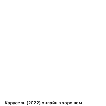
Карусель (2022) онлайн в хорошем