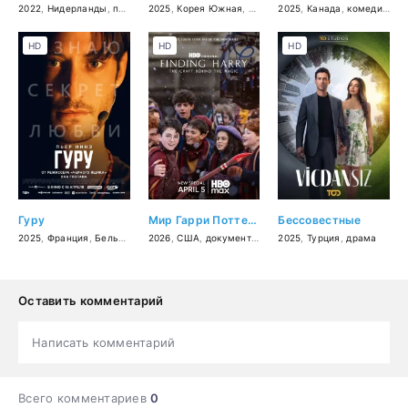
2022
,
Нидерланды
,
приключения
2025
,
,
Корея Южная
комедия
,
семейный
,
драма
2025
,
музыка
,
Канада
,
комедия
,
ме
HD
HD
HD
Гуру
Мир Гарри Поттера: Мастерство, стоящее за магией
Бессовестные
2025
,
Франция
,
Бельгия
,
триллер
2026
,
США
,
документальный
2025
,
короткометражка
,
Турция
,
драма
Оставить комментарий
Написать комментарий
Всего комментариев
0