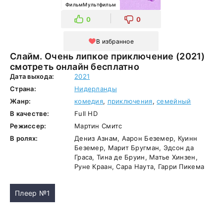
ФильмМультфильм
0
0
В избранное
Слайм. Очень липкое приключение (2021)
смотреть онлайн бесплатно
Дата выхода:
2021
Страна:
Нидерланды
Жанр:
комедия
,
приключения
,
семейный
В качестве:
Full HD
Режиссер:
Мартин Смитс
В ролях:
Дениз Азнам, Аарон Беземер, Куинн
Беземер, Марит Бругман, Эдсон да
Граса, Тина де Бруин, Матье Хинзен,
Руне Краан, Сара Наута, Гарри Пикема
Плеер №1