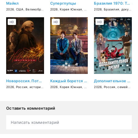
Майкл
Суперглупцы
Бразилия 1970: Третья звезда
2026
,
США
,
Великобритания
2026
,
биография
,
Корея Южная
,
музыка
,
фантастика
,
драма
2026
,
,
Бразилия
комедия
,
,
боевик
документальный
HD
HD
HD
Новороссия. Потёмкин
Каждый борется со своей собственной никчёмностью
Дополнительное время
2026
,
Россия
,
история
,
драма
2026
,
биография
,
Корея Южная
,
драма
2026
,
Россия
,
семейный
,
Оставить комментарий
Написать комментарий