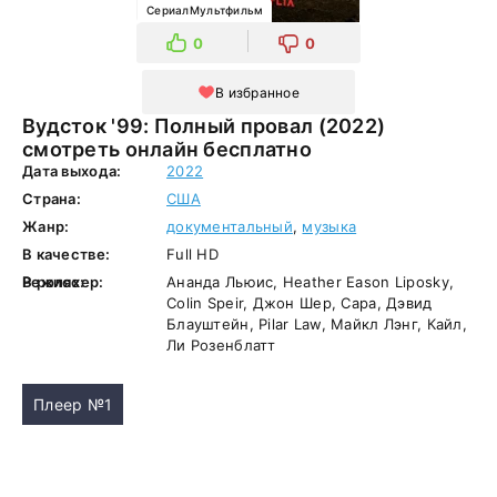
СериалМультфильм
0
0
В избранное
Вудсток '99: Полный провал (2022)
смотреть онлайн бесплатно
Дата выхода:
2022
Страна:
США
Жанр:
документальный
,
музыка
В качестве:
Full HD
Режиссер:
В ролях:
Ананда Льюис, Heather Eason Liposky,
Colin Speir, Джон Шер, Сара, Дэвид
Блауштейн, Pilar Law, Майкл Лэнг, Кайл,
Ли Розенблатт
Плеер №1