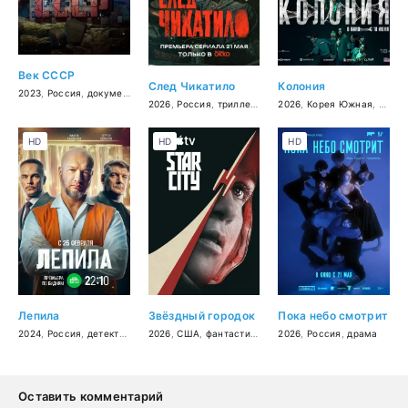
Век СССР
След Чикатило
Колония
2023
,
Россия
,
документальный
2026
,
Россия
,
триллер
,
детектив
2026
,
,
Корея Южная
драма
,
ужас
HD
HD
HD
Лепила
Звёздный городок
Пока небо смотрит
2024
,
Россия
,
детектив
,
криминал
2026
,
США
,
фантастика
,
драма
2026
,
Россия
,
драма
Оставить комментарий