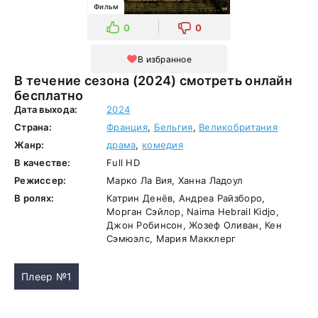
Фильм
0
0
В избранное
В течение сезона (2024) смотреть онлайн
бесплатно
Дата выхода:
2024
Страна:
Франция
,
Бельгия
,
Великобритания
Жанр:
драма
,
комедия
В качестве:
Full HD
Режиссер:
Марко Ла Вия, Ханна Ладоул
В ролях:
Катрин Денёв, Андреа Райзборо,
Морган Сэйлор, Naima Hebrail Kidjo,
Джон Робинсон, Жозеф Оливан, Кен
Сэмюэлс, Мария Макклерг
Плеер №1