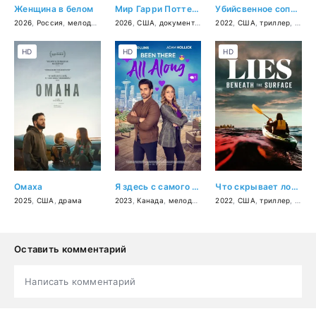
Женщина в белом
Мир Гарри Поттера: Мастерство, стоящее за магией
Убийсвенное соперничество
2026
,
Россия
,
мелодрама
,
2026
детектив
,
США
,
документальный
2022
,
короткометражка
,
США
,
триллер
,
детек
HD
HD
HD
Омаха
Я здесь с самого начала
Что скрывает ложь
2025
,
США
,
драма
2023
,
Канада
,
мелодрама
2022
,
США
,
триллер
,
драм
Оставить комментарий
Написать комментарий