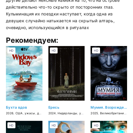
другие делают неясные намеки на то, что на острове
действительно что-то скрыто от посторонних глаз.
Кульминация их поездки наступает, когда одна из
девушек случайно натыкается на скрытый алтарь,
очевидно, использующийся в ритуалах
Рекомендуем:
HD
HD
HD
Бухта вдов
Ересь
Мумия. Возрождение зла
2026
,
США
,
ужасы
,
драма
,
2024
комедия
,
Нидерланды
,
ужасы
,
2025
детектив
,
Великобритания
,
уж
HD
HD
HD