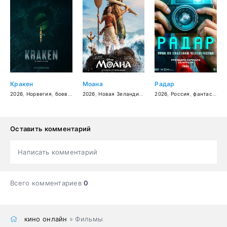
Кракен
Моана
Радар
2026
,
Норвегия
,
боевик
,
фантастика
2026
,
Новая Зеландия
,
США
2026
,
мюзикл
,
Россия
,
фэнтези
,
фантастика
,
боеви
Оставить комментарий
Написать комментарий
Всего комментариев
0
кино онлайн
» Фильмы