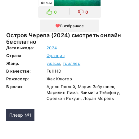
Фильм
0
0
В избранное
Остров Черепа (2024) смотреть онлайн
бесплатно
Дата выхода:
2024
Страна:
Франция
Жанр:
ужасы
,
триллер
В качестве:
Full HD
Режиссер:
Жак Клюгер
В ролях:
Адель Галлой, Мария Забуковек,
Мэрилин Лима, Ваимити Тейефиту,
Орельен Рекуан, Лоран Морель
Плеер №1