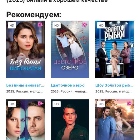
Рекомендуем:
HD
HD
HD
Без вины виноватая
Цветочное озеро
Шоу Золотой рыбки
2025
,
Россия
,
мелодрама
2026
,
Россия
,
мелодрама
2025
,
Россия
,
мелодрама
HD
HD
HD