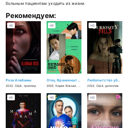
больным пациентам уходить из жизни.
Рекомендуем:
HD
HD
HD
Роза Алабамы
Отец Франкенштейна
Любопытство убивает
2022
,
США
,
триллер
2025
,
Корея Южная
,
драма
2022
,
США
,
детектив
HD
HD
HD