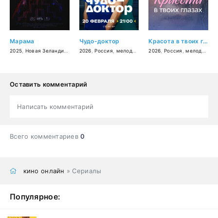
Марама
Чудо-доктор
Красота в твоих глазах
2025
,
Новая Зеландия
,
Великобритания
2026
,
Россия
,
,
драма
мелодрама
,
фэнтези
,
2026
драма
,
Россия
,
мелодрама
Оставить комментарий
Написать комментарий
Всего комментариев
0
кино онлайн
» Сериалы
Популярное: