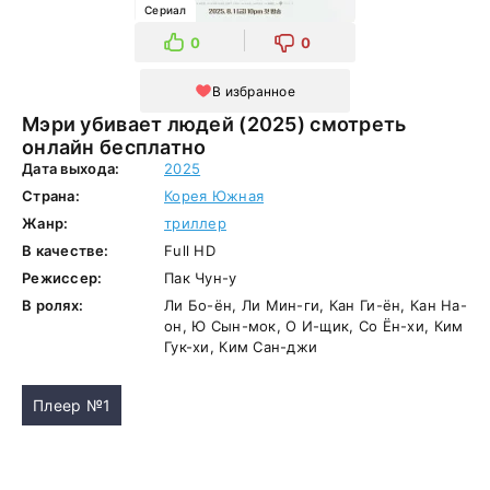
Сериал
0
0
В избранное
Мэри убивает людей (2025) смотреть
онлайн бесплатно
Дата выхода:
2025
Страна:
Корея Южная
Жанр:
триллер
В качестве:
Full HD
Режиссер:
Пак Чун-у
В ролях:
Ли Бо-ён, Ли Мин-ги, Кан Ги-ён, Кан На-
он, Ю Сын-мок, О И-щик, Со Ён-хи, Ким
Гук-хи, Ким Сан-джи
Плеер №1