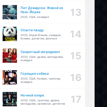
Пит Дэвидсон: Живой из
Нью-Йорка
2020, США, комедия
Спасти панду
2020, Корея Южная, комедия,
боевик, детектив, фэнтези
Секретный ингредиент
2020, США, драма, мелодрама,
комедия
Горящая собака
2020, США, боевик, триллер,
комедия
Ночной клерк
2020, США, триллер, драма,
мелодрама, криминал, детектив