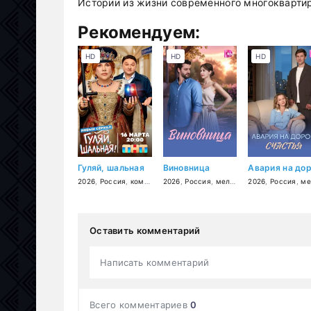
Истории из жизни современного многокварти
Рекомендуем:
HD
HD
HD
Гуляй, шальная
Виновница
2026
,
Россия
,
комедия
2026
,
Россия
,
мелодрама
2026
,
Россия
,
мелодр
Оставить комментарий
Написать комментарий
Всего комментариев
0