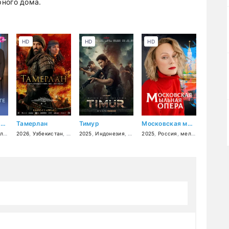
рного дома.
HD
HD
HD
Авария на дороге счастья
Тамерлан
Тимур
Московская мыльная опера
ама
2026
,
Узбекистан
,
США
2025
,
Казахстан
,
Индонезия
,
драма
,
боевик
,
боевик
2025
,
,
история
Россия
,
,
мелодрама
военный