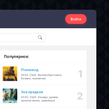
Войти
Популярное:
Пчеловод
2024, США, Великобритания,
боевик, криминал
Зов предков
2020, США, Канада, драма,
приключения, семейный