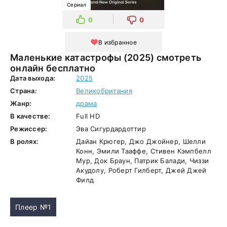
Сериал
0
0
В избранное
Маленькие катастрофы (2025) смотреть
онлайн бесплатно
Дата выхода:
2025
Страна:
Великобритания
Жанр:
драма
В качестве:
Full HD
Режиссер:
Эва Сигурдардоттир
В ролях:
Дайан Крюгер, Джо Джойнер, Шелли
Конн, Эмили Тааффе, Стивен Кэмпбелл
Мур, Док Браун, Патрик Балади, Чиззи
Акудолу, Роберт Гилберт, Джей Джей
Филд
Плеер №1